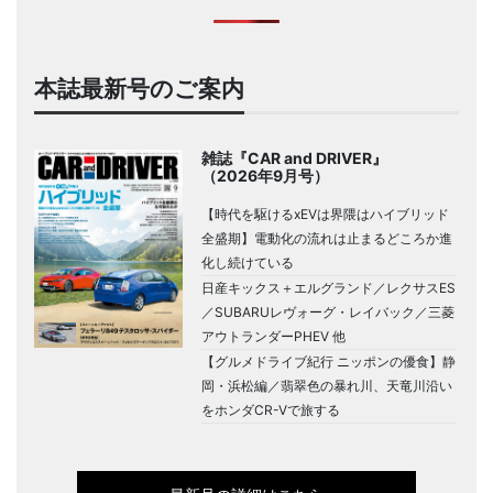
本誌最新号のご案内
雑誌『CAR and DRIVER』
（2026年9月号）
【時代を駆けるxEVは界隈はハイブリッド
全盛期】電動化の流れは止まるどころか進
化し続けている
日産キックス＋エルグランド／レクサスES
／SUBARUレヴォーグ・レイバック／三菱
アウトランダーPHEV 他
【グルメドライブ紀行 ニッポンの優食】静
岡・浜松編／翡翠色の暴れ川、天竜川沿い
をホンダCR-Vで旅する