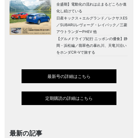
全盛期】電動化の流れは止まるどころか進
化し続けている
日産キックス＋エルグランド／レクサスES
／SUBARUレヴォーグ・レイバック／三菱
アウトランダーPHEV 他
【グルメドライブ紀行 ニッポンの優食】静
岡・浜松編／翡翠色の暴れ川、天竜川沿い
をホンダCR-Vで旅する
最新号の詳細はこちら
定期購読の詳細はこちら
最新の記事