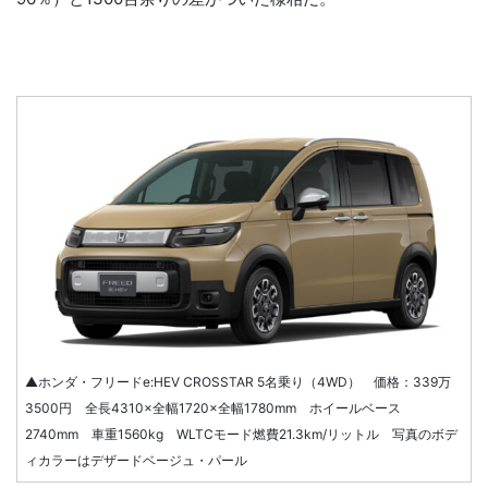
▲ホンダ・フリードe:HEV CROSSTAR 5名乗り（4WD） 価格：339万
3500円 全長4310×全幅1720×全幅1780mm ホイールベース
2740mm 車重1560kg WLTCモード燃費21.3km/リットル 写真のボデ
ィカラーはデザードベージュ・パール