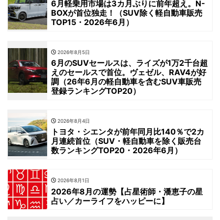
6月軽乗用市場は3カ月ぶりに前年超え。N-
BOXが首位独走！（SUV除く軽自動車販売
TOP15・2026年6月）
2026年8月5日
6月のSUVセールスは、ライズが1万2千台超
えのセールスで首位。ヴェゼル、RAV4が好
調（26年6月の軽自動車を含むSUV車販売
登録ランキングTOP20）
2026年8月4日
トヨタ・シエンタが前年同月比140％で2カ
月連続首位（SUV・軽自動車を除く販売台
数ランキングTOP20・2026年6月）
2026年8月1日
2026年8月の運勢【占星術師・潘恵子の星
占い／カーライフをハッピーに】