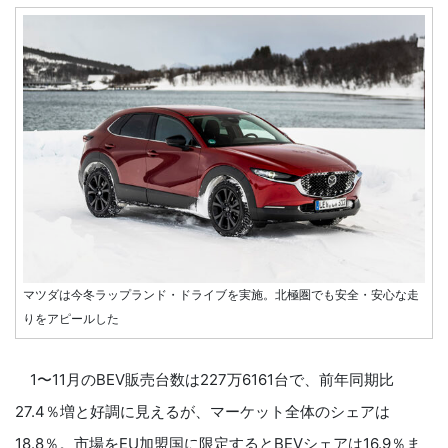
マツダは今冬ラップランド・ドライブを実施。北極圏でも安全・安心な走
りをアピールした
1〜11月のBEV販売台数は227万6161台で、前年同期比
27.4％増と好調に見えるが、マーケット全体のシェアは
18.8％。市場をEU加盟国に限定するとBEVシェアは16.9％ま