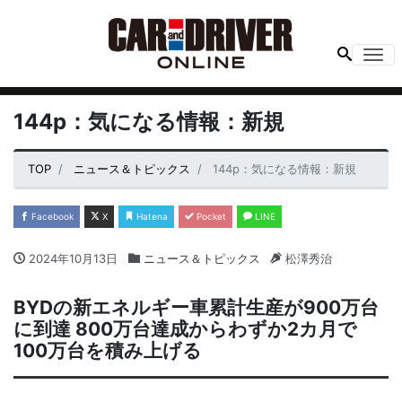
Me
144p：気になる情報：新規
TOP
ニュース＆トピックス
144p：気になる情報：新規
Facebook
X
Hatena
Pocket
LINE
2024年10月13日
ニュース＆トピックス
松澤秀治
BYDの新エネルギー車累計生産が900万台
に到達 800万台達成からわずか2カ月で
100万台を積み上げる