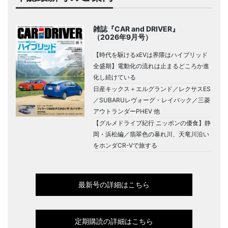
雑誌『CAR and DRIVER』
（2026年9月号）
【時代を駆けるxEVは界隈はハイブリッド
全盛期】電動化の流れは止まるどころか進
化し続けている
日産キックス＋エルグランド／レクサスES
／SUBARUレヴォーグ・レイバック／三菱
アウトランダーPHEV 他
【グルメドライブ紀行 ニッポンの優食】静
岡・浜松編／翡翠色の暴れ川、天竜川沿い
をホンダCR-Vで旅する
最新号の詳細はこちら
定期購読の詳細はこちら