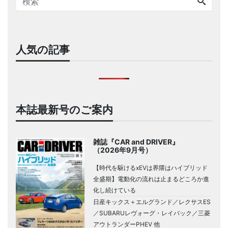
人気の記事
本誌最新号のご案内
雑誌『CAR and DRIVER』
（2026年9月号）
【時代を駆けるxEVは界隈はハイブリッド
全盛期】電動化の流れは止まるどころか進
化し続けている
日産キックス＋エルグランド／レクサスES
／SUBARUレヴォーグ・レイバック／三菱
アウトランダーPHEV 他