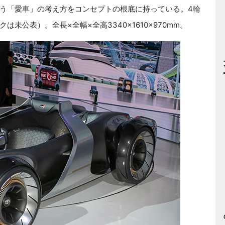
う「愛車」の考え方をコンセプトの根底に持っている。4輪
未公表）。全長×全幅×全高3340×1610×970mm。