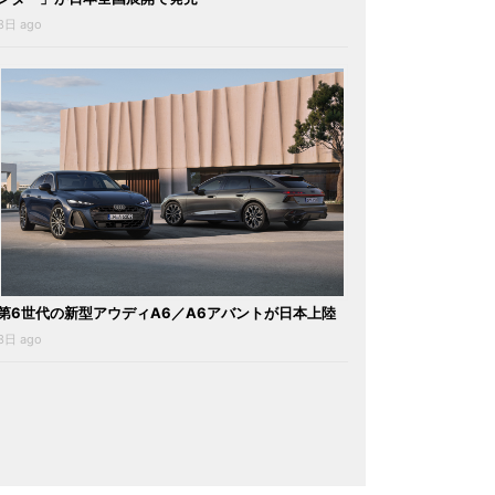
3日 ago
第6世代の新型アウディA6／A6アバントが日本上陸
3日 ago