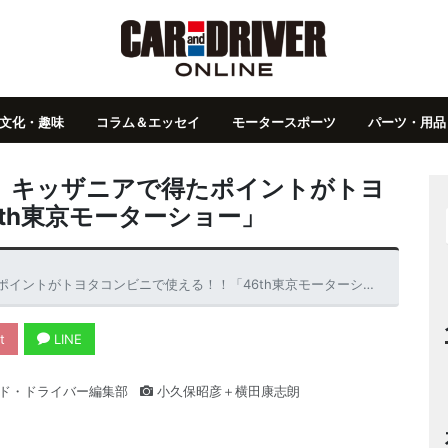
文化・趣味
コラム＆エッセイ
モータースポーツ
パーツ・用品
。キッザニアで得たポイントがトヨ
th東京モーターショー」
ントがトヨタコンビニで使える！！「46th東京モーターショー」
t
LINE
ド・ドライバー編集部
小久保昭彦＋横田康志朗