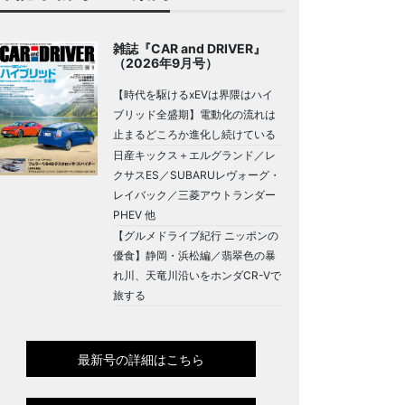
雑誌『CAR and DRIVER』
（2026年9月号）
【時代を駆けるxEVは界隈はハイ
ブリッド全盛期】電動化の流れは
止まるどころか進化し続けている
日産キックス＋エルグランド／レ
クサスES／SUBARUレヴォーグ・
レイバック／三菱アウトランダー
PHEV 他
【グルメドライブ紀行 ニッポンの
優食】静岡・浜松編／翡翠色の暴
れ川、天竜川沿いをホンダCR-Vで
旅する
最新号の詳細はこちら