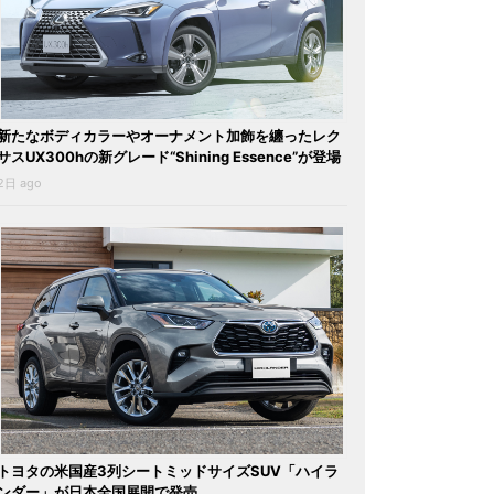
新たなボディカラーやオーナメント加飾を纏ったレク
サスUX300hの新グレード“Shining Essence”が登場
2日 ago
トヨタの米国産3列シートミッドサイズSUV「ハイラ
ンダー」が日本全国展開で発売