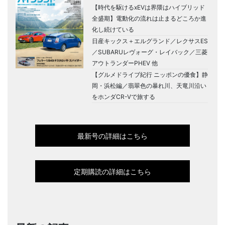
【時代を駆けるxEVは界隈はハイブリッド
全盛期】電動化の流れは止まるどころか進
化し続けている
日産キックス＋エルグランド／レクサスES
／SUBARUレヴォーグ・レイバック／三菱
アウトランダーPHEV 他
【グルメドライブ紀行 ニッポンの優食】静
岡・浜松編／翡翠色の暴れ川、天竜川沿い
をホンダCR-Vで旅する
最新号の詳細はこちら
定期購読の詳細はこちら