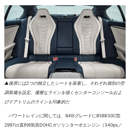
▲後席には
2
つの独立したシートを装着し、それぞれ個別の空
調装備を設定。優雅なラインを描くセンターコンソールおよ
びドアトリムのラインも印象的だ
パワートレインに関しては、840iグレードにB58B30C型
2997cc直列6気筒DOHCガソリンターボエンジン（340ps／