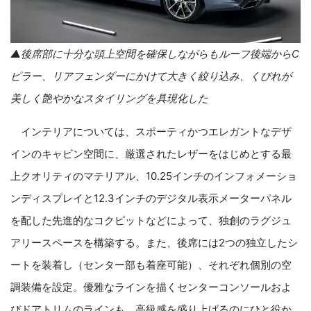
▲後席部に十分な頭上空間を確保しながらもルーフ後端から
C
ピラー、リアフェンダーにかけて大きく絞り込み、くびれが
美しく艶やかなスタイリングを具現化した
インテリアについては、スポーティかつエレガントなデザ
インのキャビン空間に、厳選されたレザーをはじめとする最
上クオリティのマテリアル、10.25インチのインフォメーショ
ンディスプレイと12.3インチのデジタル表示メーターパネル
を配した先進的なコクピットなどによって、独創のラグジュ
アリースペースを構築する。また、後席には2つの独立したシ
ートを装着し（センター部も着座可能）、それぞれ個別の空
調装備を設定。優雅なラインを描くセンターコンソールおよ
びドアトリムのラインも、高級感を盛り上げるのにひと役か