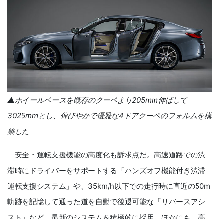
▲ホイールベースを既存のクーペより
205mm
伸ばして
3025mm
とし、伸びやかで優雅な
4
ドアクーペのフォルムを構
築した
安全・運転支援機能の高度化も訴求点だ。高速道路での渋
滞時にドライバーをサポートする「ハンズオフ機能付き渋滞
運転支援システム」や、35km/h以下での走行時に直近の50m
軌跡を記憶して通った道を自動で後退可能な「リバースアシ
スト」など、最新のシステムを積極的に採用。ほかにも、高