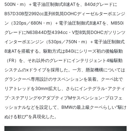
500N・m）＋電子油圧制御式8速ATを、840dグレードに
B57D30B型2992cc直列6気筒DOHCディーゼルターボエンジ
ン（320ps／680N・m）＋電子油圧制御式8速ATを、M850i
グレードにN63B44D型4394cc・V型8気筒DOHCガソリンツ
インターボエンジン（530ps／750N・m）＋電子油圧制御式
8速ATを搭載する。駆動方式は840iにシリーズ初の後輪駆動
（FR）を、それ以外のグレードにインテリジェント4輪駆動
システムのxドライブを採用した。一方、懸架機構については
グランクーペ専用設計のサスペンションを装着。クーペ比で
リアトレッドを30mm拡大し、さらにインテグラル･アクティ
ブ･ステアリングやアダプティブMサスペンション･プロフェ
ッショナルなどを設定して、BMWの最上級クーペらしい"駆け
ぬける歓び"を具現化した。