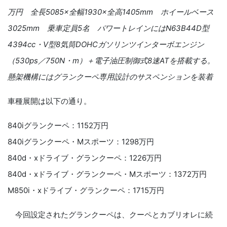
万円 全長5085×全幅1930×全高1405mm ホイールベース
3025mm 乗車定員5名 パワートレインにはN63B44D型
4394cc・V型8気筒DOHCガソリンツインターボエンジン
（530ps／750N・m）＋電子油圧制御式8速ATを搭載する。
懸架機構にはグランクーペ専用設計のサスペンションを装着
車種展開は以下の通り。
840iグランクーペ：1152万円
840iグランクーペ・Mスポーツ：1298万円
840d・xドライブ・グランクーペ：1226万円
840d・xドライブ・グランクーペ・Mスポーツ：1372万円
M850i・xドライブ・グランクーペ：1715万円
今回設定されたグランクーペは、クーペとカブリオレに続