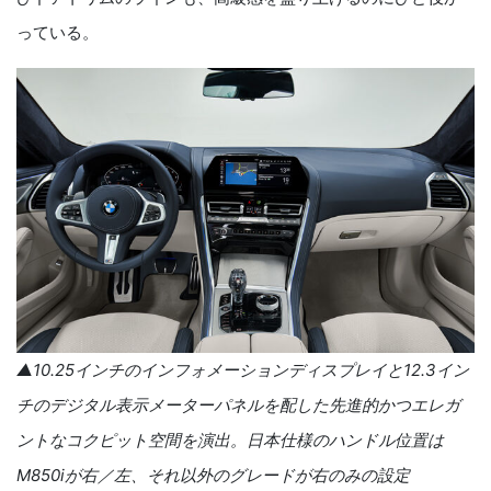
っている。
▲
10.25
インチのインフォメーションディスプレイと
12.3
イン
チのデジタル表示メーターパネルを配した先進的かつエレガ
ントなコクピット空間を演出。日本仕様のハンドル位置は
M850i
が右／左、それ以外のグレードが右のみの設定