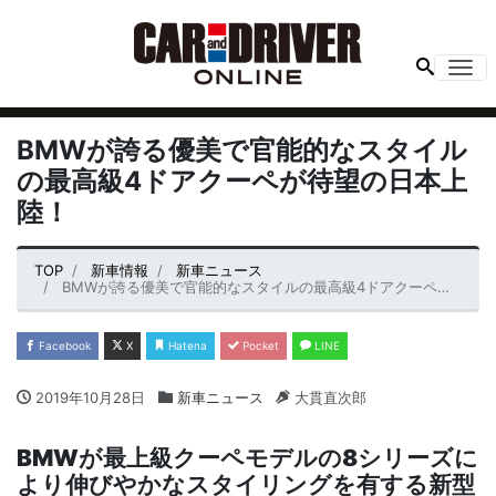
Me
BMWが誇る優美で官能的なスタイル
の最高級4ドアクーペが待望の日本上
陸！
TOP
新車情報
新車ニュース
BMWが誇る優美で官能的なスタイルの最高級4ドアクーペが待望の日本上陸！
Facebook
X
Hatena
Pocket
LINE
2019年10月28日
新車ニュース
大貫直次郎
BMWが最上級クーペモデルの8シリーズに
より伸びやかなスタイリングを有する新型