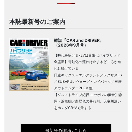
本誌最新号のご案内
雑誌『CAR and DRIVER』
（2026年9月号）
【時代を駆けるxEVは界隈はハイブリッド
全盛期】電動化の流れは止まるどころか進
化し続けている
日産キックス＋エルグランド／レクサスES
／SUBARUレヴォーグ・レイバック／三菱
アウトランダーPHEV 他
【グルメドライブ紀行 ニッポンの優食】静
岡・浜松編／翡翠色の暴れ川、天竜川沿い
をホンダCR-Vで旅する
最新号の詳細はこちら