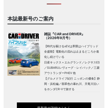
本誌最新号のご案内
雑誌『CAR and DRIVER』
（2026年9月号）
【時代を駆けるxEVは界隈はハイブリッド
全盛期】電動化の流れは止まるどころか進
化し続けている
日産キックス＋エルグランド／レクサスES
／SUBARUレヴォーグ・レイバック／三菱
アウトランダーPHEV 他
【グルメドライブ紀行 ニッポンの優食】静
岡・浜松編／翡翠色の暴れ川、天竜川沿い
をホンダCR-Vで旅する
最新号の詳細はこちら