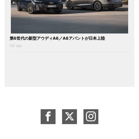
第6世代の新型アウディA6／A6アバントが日本上陸
3日 ago