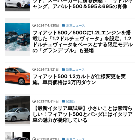
ッド、スーパーカーに勝る快感！ リトルギ
ャング、アバルト500＆595＆695の肖像
2024年4月30日
新車ニュース
フィアット500／500Cに1.2Lエンジンを搭
載した「1.2ドルチェヴィータ」を設定。1.2
ドルチェヴィータをベースとする限定モデル
の「グランデ ブル」も登場
2024年3月21日
新車ニュース
フィアット500 1.2カルトが仕様変更を実
施。車両価格は3万円ダウン
2023年9月14日
試乗記
【最新イタリア車試乗】小さいことは素晴ら
しい！フィアット500とパンダにはイタリア
車の魅力が凝縮している
2023年8月23日
新車ニュース