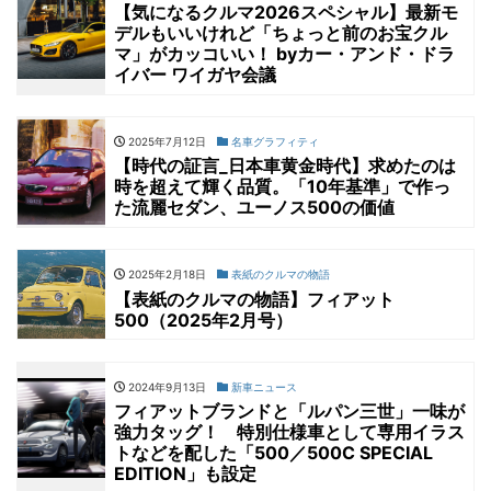
【気になるクルマ2026スペシャル】最新モ
デルもいいけれど「ちょっと前のお宝クル
マ」がカッコいい！ byカー・アンド・ドラ
イバー ワイガヤ会議
2025年7月12日
名車グラフィティ
【時代の証言_日本車黄金時代】求めたのは
時を超えて輝く品質。「10年基準」で作っ
た流麗セダン、ユーノス500の価値
2025年2月18日
表紙のクルマの物語
【表紙のクルマの物語】フィアット
500（2025年2月号）
2024年9月13日
新車ニュース
フィアットブランドと「ルパン三世」一味が
強力タッグ！ 特別仕様車として専用イラス
トなどを配した「500／500C SPECIAL
EDITION」も設定