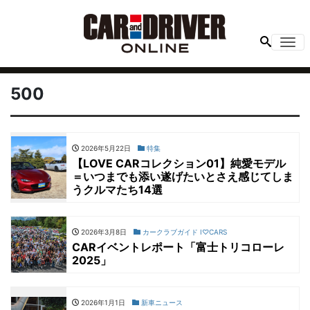
Me
500
2026年5月22日
特集
【LOVE CARコレクション01】純愛モデル
＝いつまでも添い遂げたいとさえ感じてしま
うクルマたち14選
2026年3月8日
カークラブガイド I♡CARS
CARイベントレポート「富士トリコローレ
2025」
2026年1月1日
新車ニュース