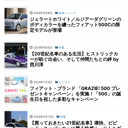
2024年9月8日
新車ニュース
ジェラートホワイト／ルジアーダグリーンの
ボディカラーを纏ったフィアット500Cの限
定モデルが登場
2024年9月6日
特集
【20世紀名車のある生活】ヒストリックカ
ーが紡ぐ出会い、そして仲間たちとの絆 by
西川淳
2024年7月3日
ビジネス
フィアット・ブランド 「GRAZIE! 500 プレ
ゼントキャンペーン」を実施！「500」の誕
生日を祝した多彩なキャンペーン
2024年6月12日
特集
【買っておきたい21世紀名車】痛快、ビビ