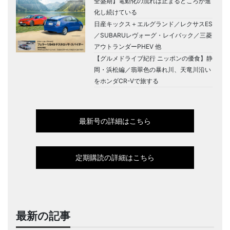
全盛期】電動化の流れは止まるどころか進
化し続けている
日産キックス＋エルグランド／レクサスES
／SUBARUレヴォーグ・レイバック／三菱
アウトランダーPHEV 他
【グルメドライブ紀行 ニッポンの優食】静
岡・浜松編／翡翠色の暴れ川、天竜川沿い
をホンダCR-Vで旅する
最新号の詳細はこちら
定期購読の詳細はこちら
最新の記事