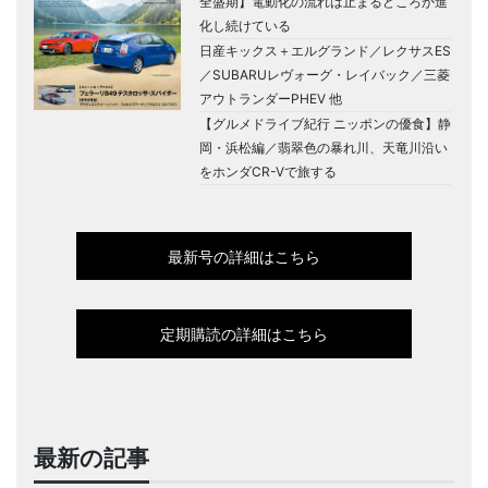
全盛期】電動化の流れは止まるどころか進
化し続けている
日産キックス＋エルグランド／レクサスES
／SUBARUレヴォーグ・レイバック／三菱
アウトランダーPHEV 他
【グルメドライブ紀行 ニッポンの優食】静
岡・浜松編／翡翠色の暴れ川、天竜川沿い
をホンダCR-Vで旅する
最新号の詳細はこちら
定期購読の詳細はこちら
最新の記事