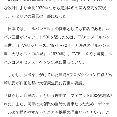
な設計により全長2970㎜ながら定員4名の室内空間を実現
し、イタリアの風景の一部になった。
日本では、『ルパン三世』の愛車としても有名である。ル
パン三世がフィアット500を駆ったのは、TVアニメ『ルパン
三世』（TV第1シリーズ。1971〜72年）と映画の『ルパン三
世 カリオストロの城』（1979年）。TVアニメでは当初、ル
パンはメルセデス・ベンツSSKに乗っていた。
しかし、演出を手がけていた当時Aプロダクション在籍の宮
崎駿氏が作画監督の大塚康生氏に変更を要請。
「愛らしい庶民の足」という理由で、フィアット500が抜擢さ
れた。また、同車は大塚氏の当時の愛車だったため、ディテ
ールまで描きやすかったことも採用の理由だったという。こ