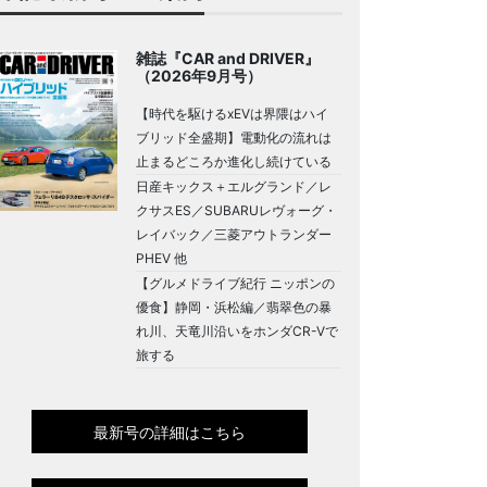
雑誌『CAR and DRIVER』
（2026年9月号）
【時代を駆けるxEVは界隈はハイ
ブリッド全盛期】電動化の流れは
止まるどころか進化し続けている
日産キックス＋エルグランド／レ
クサスES／SUBARUレヴォーグ・
レイバック／三菱アウトランダー
PHEV 他
【グルメドライブ紀行 ニッポンの
優食】静岡・浜松編／翡翠色の暴
れ川、天竜川沿いをホンダCR-Vで
旅する
最新号の詳細はこちら