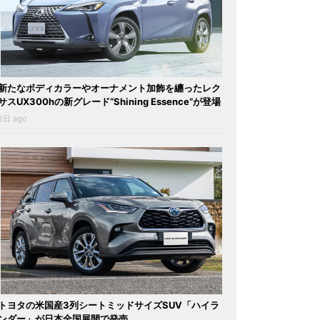
新たなボディカラーやオーナメント加飾を纏ったレク
サスUX300hの新グレード“Shining Essence”が登場
2日 ago
トヨタの米国産3列シートミッドサイズSUV「ハイラ
ンダー」が日本全国展開で発売