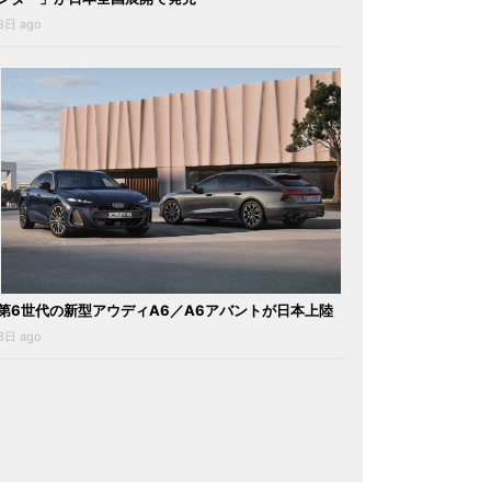
3日 ago
第6世代の新型アウディA6／A6アバントが日本上陸
3日 ago