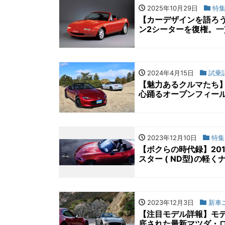
2025年10月29日
特
【カーデザインを語ろ
ン2シーターを復権。一
2024年4月15日
試乗
【魅力あるクルマたち
心踊るオープンフィー
2023年12月10日
特集
【ボクらの時代録】20
スター ( ND型)の軽
2023年12月3日
新車
【注目モデル詳報】モデ
底された最新マツダ・