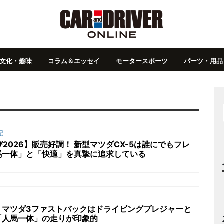
文化・趣味
コラム＆エッセイ
モータースポーツ
パーツ・用品
記
2026】販売好調！ 新型マツダCX-5は誰にでもフレ
馬一体」と「快適」を真摯に追求している
】マツダ3ファストバックはドライビングプレジャーと
「人馬一体」の走りが印象的