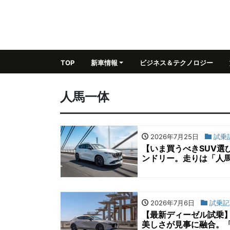
TOP
新車情報
ビジネス＆テクノロジー
人馬一体
2026年7月25日
試乗
【いま買うべきSUV選び
ンドリー。走りは「人
2026年7月6日
試乗記
【最新ディーゼル試乗
美しさが見事に融合。