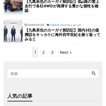
【九島辰也のカーガイ探訪記】低μ路の雪上
走行で各社4WDが発揮する豊かな個性を確
認
2025年4月13日
九島辰也 motoring a go! go!
【九島辰也のカーガイ探訪記】国内3社の提
携話をキッカケに海外四半世紀を振り返って
みると
1
2
3
Next »
人気の記事