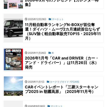
2026年3月号のプレゼント【カレンダー特
集】
2025年12月29日
マーケット
11月軽自動車ランキングN‐BOXが首位奪
還！ダイハツ・ムーヴ2カ月連続首位ならず
（SUV除く軽自動車販売TOP15・2025年11
月）
2025年11月26日
本
2026年1月号「CAR and DRIVER（カー・
アンド・ドライバー）」は11月26日（水）
発売
2025年11月1日
カークラブガイド I♡CARS
CARイベントレポート「三菱スターキャン
プ2025 in 朝霧高原」（2025年11月号）
2025年9月30日
マーケット