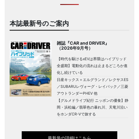
本誌最新号のご案内
雑誌『CAR and DRIVER』
（2026年9月号）
【時代を駆けるxEVは界隈はハイブリッド
全盛期】電動化の流れは止まるどころか進
化し続けている
日産キックス＋エルグランド／レクサスES
／SUBARUレヴォーグ・レイバック／三菱
アウトランダーPHEV 他
【グルメドライブ紀行 ニッポンの優食】静
岡・浜松編／翡翠色の暴れ川、天竜川沿い
をホンダCR-Vで旅する
最新号の詳細はこちら