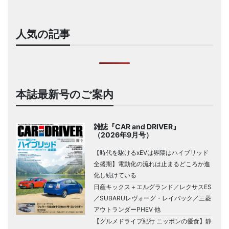
人気の記事
本誌最新号のご案内
雑誌『CAR and DRIVER』
（2026年9月号）
【時代を駆けるxEVは界隈はハイブリッド
全盛期】電動化の流れは止まるどころか進
化し続けている
日産キックス＋エルグランド／レクサスES
／SUBARUレヴォーグ・レイバック／三菱
アウトランダーPHEV 他
【グルメドライブ紀行 ニッポンの優食】静