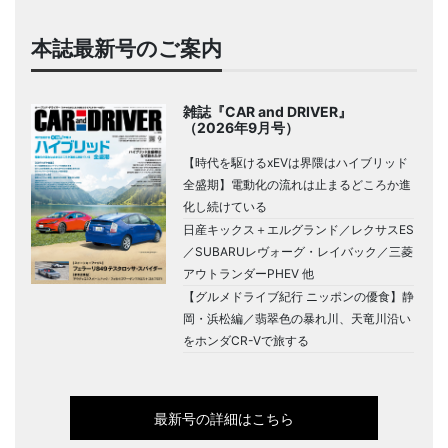
本誌最新号のご案内
雑誌『CAR and DRIVER』
（2026年9月号）
【時代を駆けるxEVは界隈はハイブリッド
全盛期】電動化の流れは止まるどころか進
化し続けている
日産キックス＋エルグランド／レクサスES
／SUBARUレヴォーグ・レイバック／三菱
アウトランダーPHEV 他
【グルメドライブ紀行 ニッポンの優食】静
岡・浜松編／翡翠色の暴れ川、天竜川沿い
をホンダCR-Vで旅する
最新号の詳細はこちら