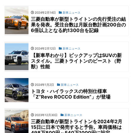
2024年2月14日
新車ニュース
三菱自動車が新型トライトンの先行受注の結
果を発表。受注台数は月販台数計画200台の
6倍以上となる約1300台を記録
2024年2月12日
新車ニュース
【新車早わかり】ピックアップはSUVの新
スタイル。三菱トライトンのビースト（野
獣）性能
2024年1月2日
新車ニュース
トヨタ・ハイラックスの特別仕様車
「Z“Revo ROCCO Edition”」が登場
2023年12月30日
新車ニュース
三菱自動車が新型トライトンを2024年2月
15日に日本で発売すると予告。車両価格は
498万800円～540万1000円に設定