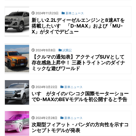
2024年11月23日
新車ニュース
新しい2.2Lディーゼルエンジンと8速ATを
搭載したいすゞ「D-MAX」および「MU-
X」がタイでデビュー
2024年9月8日
試乗記
【クルマの通知表】アクティブSUVとして
存在感急上昇中！ 三菱トライトンのダイナ
ミックな遊びワールド
2024年3月22日
新車ニュース
いすゞがタイのバンコク国際モーターショー
でD-MAXのBEVモデルを初公開すると予告
2024年2月28日
新車ニュース
次期型フィアット・パンダの方向性を示すコ
ンセプトモデルが発表