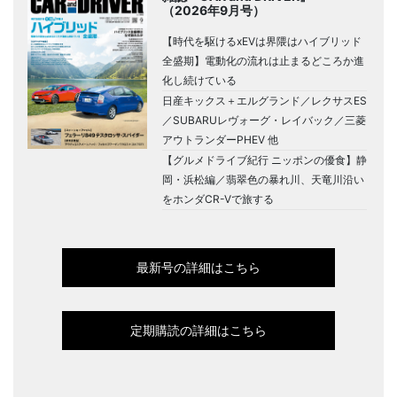
（2026年9月号）
【時代を駆けるxEVは界隈はハイブリッド
全盛期】電動化の流れは止まるどころか進
化し続けている
日産キックス＋エルグランド／レクサスES
／SUBARUレヴォーグ・レイバック／三菱
アウトランダーPHEV 他
【グルメドライブ紀行 ニッポンの優食】静
岡・浜松編／翡翠色の暴れ川、天竜川沿い
をホンダCR-Vで旅する
最新号の詳細はこちら
定期購読の詳細はこちら