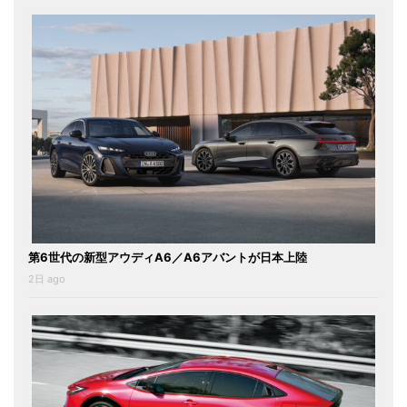
第6世代の新型アウディA6／A6アバントが日本上陸
2日 ago