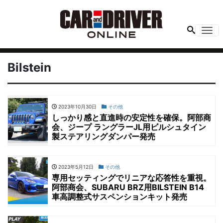
Me
Bilstein
2023年10月30日
その他
しっかり感と直進時の安定性を確保。阿部商
会、ジープ ラングラーJL用ビルシュタイン
製ステアリングダンパー発売
2023年5月12日
その他
専用セッティングでリニアな応答性を重視。
阿部商会、SUBARU BRZ用BILSTEIN B14
車高調整式サスペンションキット発売