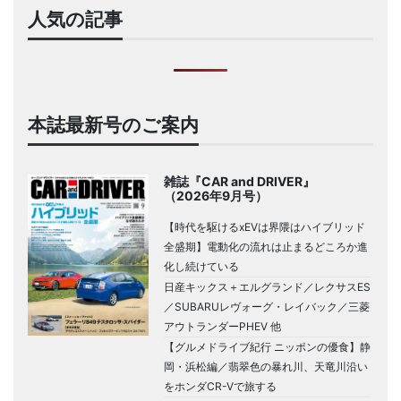
人気の記事
本誌最新号のご案内
雑誌『CAR and DRIVER』
（2026年9月号）
【時代を駆けるxEVは界隈はハイブリッド
全盛期】電動化の流れは止まるどころか進
化し続けている
日産キックス＋エルグランド／レクサスES
／SUBARUレヴォーグ・レイバック／三菱
アウトランダーPHEV 他
【グルメドライブ紀行 ニッポンの優食】静
岡・浜松編／翡翠色の暴れ川、天竜川沿い
をホンダCR-Vで旅する