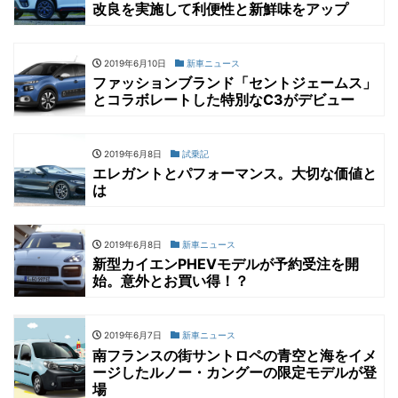
改良を実施して利便性と新鮮味をアップ
2019年6月10日
新車ニュース
ファッションブランド「セントジェームス」
とコラボレートした特別なC3がデビュー
2019年6月8日
試乗記
エレガントとパフォーマンス。大切な価値と
は
2019年6月8日
新車ニュース
新型カイエンPHEVモデルが予約受注を開
始。意外とお買い得！？
2019年6月7日
新車ニュース
南フランスの街サントロペの青空と海をイメ
ージしたルノー・カングーの限定モデルが登
場