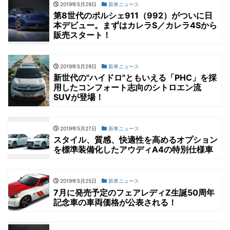
2019年5月29日
新車ニュース
第8世代のポルシェ911（992）がついに日
本デビュー。まずはカレラS／カレラ4Sから
販売スタート！
2019年5月29日
新車ニュース
新世代の"ハイドロ"ともいえる「PHC」を採
用したコンフォート志向のシトロエン流
SUVが登場！
2019年5月27日
新車ニュース
スタイル、質感、快適性を高めるオプション
を標準装備化したアウディA4の特別仕様車
2019年5月25日
新車ニュース
7月に発売予定のフェアレディZ生誕50周年
記念車の車両価格が公表される！