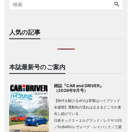
人気の記事
本誌最新号のご案内
雑誌『CAR and DRIVER』
（2026年9月号）
【時代を駆けるxEVは界隈はハイブリッド
全盛期】電動化の流れは止まるどころか進
化し続けている
日産キックス＋エルグランド／レクサスES
／SUBARUレヴォーグ・レイバック／三菱