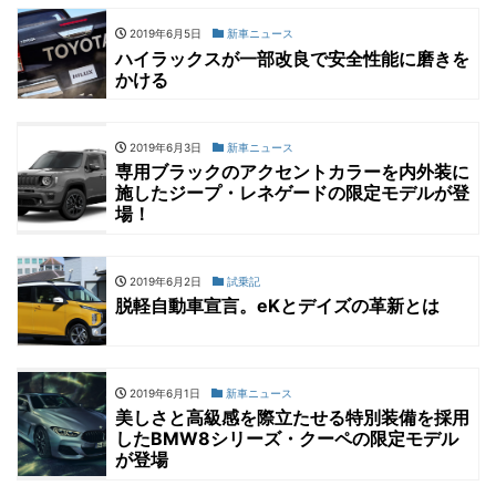
2019年6月5日
新車ニュース
ハイラックスが一部改良で安全性能に磨きを
かける
2019年6月3日
新車ニュース
専用ブラックのアクセントカラーを内外装に
施したジープ・レネゲードの限定モデルが登
場！
2019年6月2日
試乗記
脱軽自動車宣言。eKとデイズの革新とは
2019年6月1日
新車ニュース
美しさと高級感を際立たせる特別装備を採用
したBMW8シリーズ・クーペの限定モデル
が登場