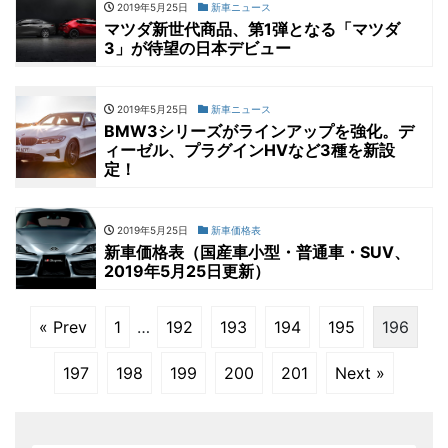
2019年5月25日
新車ニュース
マツダ新世代商品、第1弾となる「マツダ
3」が待望の日本デビュー
2019年5月25日
新車ニュース
BMW3シリーズがラインアップを強化。デ
ィーゼル、プラグインHVなど3種を新設
定！
2019年5月25日
新車価格表
新車価格表（国産車小型・普通車・SUV、
2019年5月25日更新）
« Prev
1
…
192
193
194
195
196
197
198
199
200
201
Next »