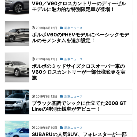
V90／V90クロスカントリーのディーゼル
モデルに魅力的な特別限定車が登場！
2019年6月12日
新車ニュース
ボルボV60のPHEVモデルにベーシックモデ
ルのモメンタムを追加設定！
2019年6月12日
新車ニュース
ボルボのミッドサイズクロスオーバー車の
V60クロスカントリーが一部仕様変更を実
施
2019年6月12日
新車ニュース
ブラック基調でシックに仕立てた2008 GT
Lineの特別仕様車がデビュー！
2019年6月10日
新車ニュース
SUBARUの人気SUV、フォレスターが一部