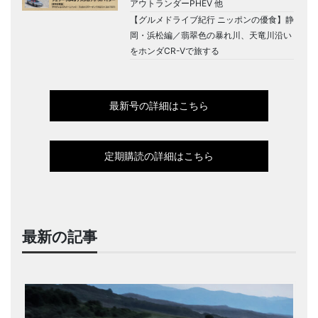
アウトランダーPHEV 他
【グルメドライブ紀行 ニッポンの優食】静
岡・浜松編／翡翠色の暴れ川、天竜川沿い
をホンダCR-Vで旅する
最新号の詳細はこちら
定期購読の詳細はこちら
最新の記事