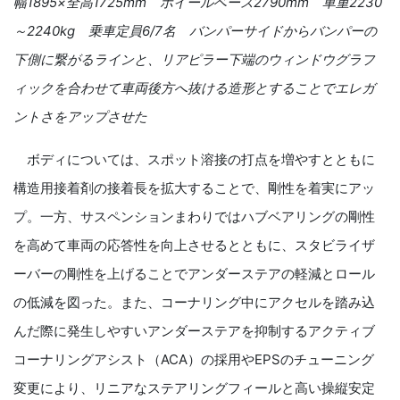
幅
1895
×全高
1725mm
ホイールベース
2790mm
車重
2230
～
2240kg
乗車
定員
6/7
名
バンパーサイドからバンパーの
下側に繋がるラインと、リアピラー下端のウィンドウグラフ
ィックを合わせて車両後方へ抜ける造形とすることでエレガ
ントさをアップさせた
ボディについては、スポット溶接の打点を増やすとともに
構造用接着剤の接着長を拡大することで、剛性を着実にアッ
プ。一方、サスペンションまわりではハブベアリングの剛性
を高めて車両の応答性を向上させるとともに、スタビライザ
ーバーの剛性を上げることでアンダーステアの軽減とロール
の低減を図った。また、コーナリング中にアクセルを踏み込
んだ際に発生しやすいアンダーステアを抑制するアクティブ
コーナリングアシスト（
ACA
）の採用や
EPS
のチューニング
変更により、リニアなステアリングフィールと高い操縦安定