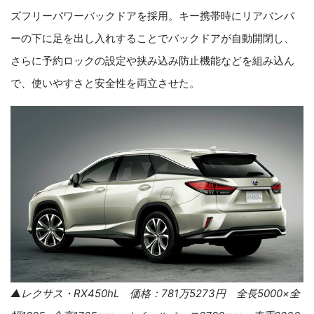
ズフリーパワーバックドアを採用。キー携帯時にリアバンパ
ーの下に足を出し入れすることでバックドアが自動開閉し、
さらに予約ロックの設定や挟み込み防止機能などを組み込ん
で、使いやすさと安全性を両立させた。
▲レクサス・
RX450hL
価格：
781
万
5273
円 全長
5000
×全