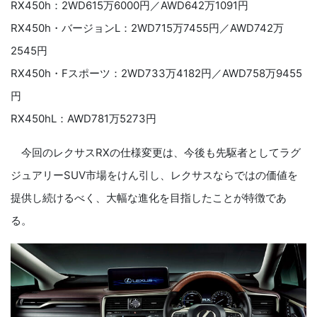
RX450h：2WD615万6000円／AWD642万1091円
RX450h・バージョンL：2WD715万7455円／AWD742万
2545円
RX450h・Fスポーツ：2WD733万4182円／AWD758万9455
円
RX450hL：AWD781万5273円
今回のレクサス
RX
の仕様変更は、今後も先駆者としてラグ
ジュアリー
SUV
市場をけん引し、レクサスならではの価値を
提供し続けるべく、大幅な進化を目指したことが特徴であ
る。