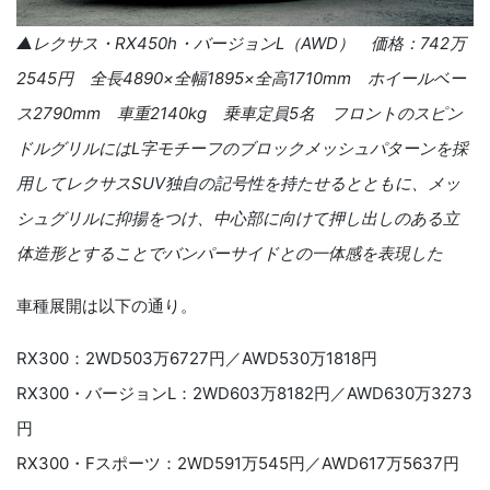
▲レクサス・
RX450h
・バージョン
L
（
AWD
） 価格：
742
万
2545
円 全長
4890
×全幅
1895
×全
高
1710mm
ホイールベー
ス
2790mm
車重
2140kg
乗車定員
5
名
フロントのスピン
ドルグリルには
L
字モチーフのブロックメッシュパターンを採
用してレクサス
SUV
独自の記号性を持たせるとともに、メッ
シュグリルに抑揚をつけ、中心部に向けて押し出しのある立
体造形とすることでバンパーサイドとの一体感を表現した
車種展開は以下の通り。
RX300：2WD503万6727円／AWD530万1818円
RX300・バージョンL：2WD603万8182円／AWD630万3273
円
RX300・Fスポーツ：2WD591万545円／AWD617万5637円