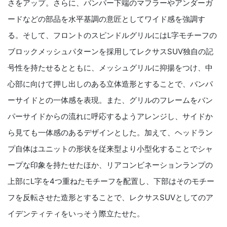
さをアップ。さらに、バンパー下端のマフラーやアンダーガ
ードなどの部品を水平基調の意匠としてワイド感を強調す
る。そして、フロントのスピンドルグリルには
L
字モチーフの
ブロックメッシュパターンを採用してレクサス
SUV
独自の記
号性を持たせるとともに、メッシュグリルに抑揚をつけ、中
心部に向けて押し出しのある立体造形とすることで、バンパ
ーサイドとの一体感を表現。また、グリルのフレームをバン
パーサイドからの流れに呼応するようアレンジし、サイドか
ら見ても一体感のあるデザインとした。加えて、ヘッドラン
プ自体はユニットの形状を従来型より小型化することでシャ
ープな印象を持たせたほか、リアコンビネーションランプの
上部に
L
字を
4
つ重ねたモチーフを配置し、下部はそのモチー
フを反転させた造形とすることで、レクサス
SUV
としてのア
イデンティティをいっそう際立たせた。