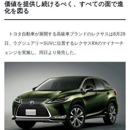
価値を提供し続けるべく、すべての面で進
化を図る
トヨタ自動車が展開する高級車ブランドのレクサスは
8
月
29
日、ラグジュアリー
SUV
に位置するレクサス
RX
のマイナーチ
ェンジを実施し、同日より発売した。