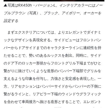
▲写真は
RX
450h
・バージョン
L
。インテリアカラーにはノー
ブルブラウン（写真）、ブラック、アイボリー、オーカーを
設定する
まずエクステリアについては、よりエレガントでダイナミ
ックなデザインを具現化する。サイドビューはフロントバン
パーからドアサイドまでのキャラクターラインに連続性を持
たせることで、勢いのあるルックスを創出。同時に、サイド
のドア下のロッカー形状からフロントグリル下端までがひと
繋がりに抜けていくような造形のバンパー下端部でグリルを
支えるような印象を付与し、力強さと安定感を表現した。一
方、リアセクションはバンパーサイドからバンパーの下側に
繋がるラインと、リアピラー下端のウィンドウグラフィック
を合わせて車両後方へ抜ける造形とすることで、エレガント