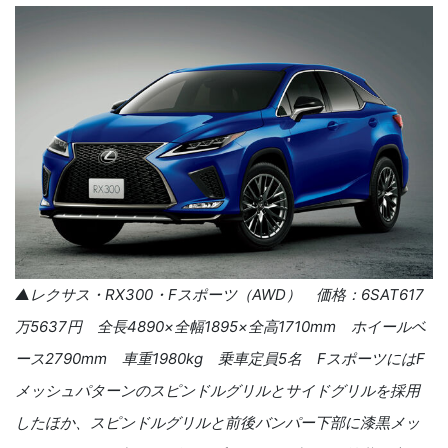
▲レクサス・
RX300
・
F
スポーツ（
AWD
） 価格：
6SAT617
万
5637
円 全長
4890
×全幅
1895
×全高
1710mm
ホイールベ
ース
2790mm
車重
1980kg
乗車定員
5
名
F
スポーツには
F
メッシュパターンのスピンドルグリルとサイドグリルを採用
したほか、スピンドルグリルと前後バンパー下部に漆黒メッ