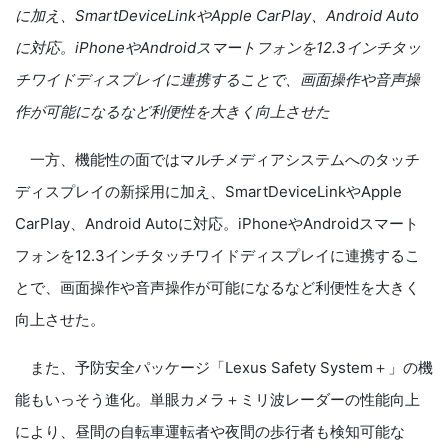
に加え、
SmartDeviceLink
や
Apple CarPlay
、
Android Auto
に対応。
iPhone
や
Android
スマートフォンを
12.3
インチタッ
チワイドディスプレイに連携することで、画面操作や音声操
作が可能になるなど利便性を大きく向上させた
一方、機能性の面ではマルチメディアシステムへのタッチ
ディスプレイの新採用に加え、
SmartDeviceLink
や
Apple
CarPlay
、
Android Auto
に対応。
iPhone
や
Android
スマート
フォンを
12.3
インチタッチワイドディスプレイに連携するこ
とで、画面操作や音声操作が可能になるなど利便性を大きく
向上させた。
また、予防安全パッケージ「
Lexus Safety System
＋」の機
能もいっそう進化。単眼カメラ＋ミリ波レーダーの性能向上
により、昼間の自転車運転者や夜間の歩行者も検知可能な