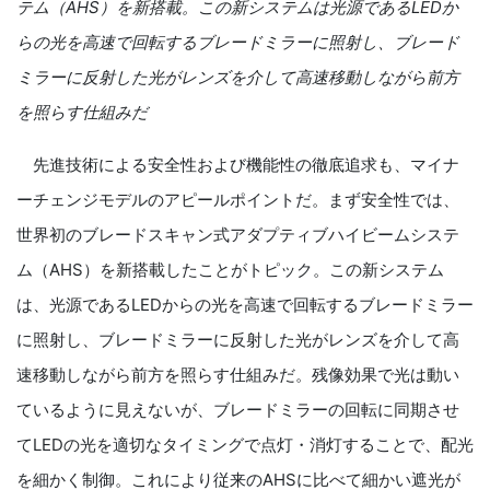
テム（
AHS
）を新搭載。この新システムは光源である
LED
か
らの光を高速で回転するブレードミラーに照射し、ブレード
ミラーに反射した光がレンズを介して高速移動しながら前方
を照らす仕組みだ
先進技術による安全性および機能性の徹底追求も、マイナ
ーチェンジモデルのアピールポイントだ。まず安全性では、
世界初のブレードスキャン式アダプティブハイビームシステ
ム（
AHS
）を新搭載したことがトピック。この新システム
は、光源である
LED
からの光を高速で回転するブレードミラー
に照射し、ブレードミラーに反射した光がレンズを介して高
速移動しながら前方を照らす仕組みだ。残像効果で光は動い
ているように見えないが、ブレードミラーの回転に同期させ
て
LED
の光を適切なタイミングで点灯・消灯することで、配光
を細かく制御。これにより従来の
AHS
に比べて細かい遮光が