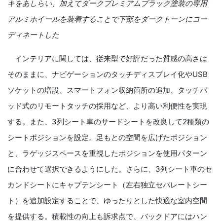
キをあしらい、加えてダークプレミアムブラック塗装の専用
アルミホイールを装着することで下部をダークトーンにコー
ディネートした
インテリアに関しては、従来型で好評だった質感の高さは
そのままに、ナビゲーションのタッチディスプレイ化や
USB
ソケットの増設、スマートフォン収納箇所の追加、タッチパ
ッド式のリモートタッチの採用など、より高い利便性を実現
する。また、
3
列シート車のサードシートを改良して
2
種類の
シートポジションを設定。足もとの空間を広げたポジション
と、ラゲッジスペースを重視したポジションを使用パターン
に合わせて選択できるようにした。さらに、
3
列シート車のセ
カンドシートにキャプテンシート（左右独立セパレートシー
ト）を追加設定することで、ゆったりとした快適な室内空間
を提供する。積載性の向上も訴求点で、バックドアにはハン