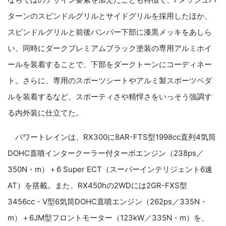
ターンのスピンドルグリルとサイドグリルを採用したほか、
スピンドルグリルと前後バンパー下部に漆黒メッキをあしら
い、同時にダークプレミアムブラック塗装の専用アルミホイ
ールを装着することで、下部をダークトーンにコーディネー
ト。さらに、専用のスポーツシートやアルミ製スポーツペダ
ルを装着するなど、スポーティさや精悍さをいっそう強調す
る内外装に仕立てた。
パワートレインは、
RX300
に
8AR-FTS
型
1998cc
直列
4
気筒
DOHC
直噴インタークーラー付ターボエンジン（
238ps
／
350N
・
m
）＋
6 Super ECT
（スーパーインテリジェント
6
速
AT
）を搭載。また、
RX450h
の
2WD
には
2GR-FXS
型
3456cc
・
V
型
6
気筒
DOHC
直噴エンジン（
262ps
／
335N
・
m
）＋
6JM
型フロントモーター（
123kW
／
335N
・
m
）を、