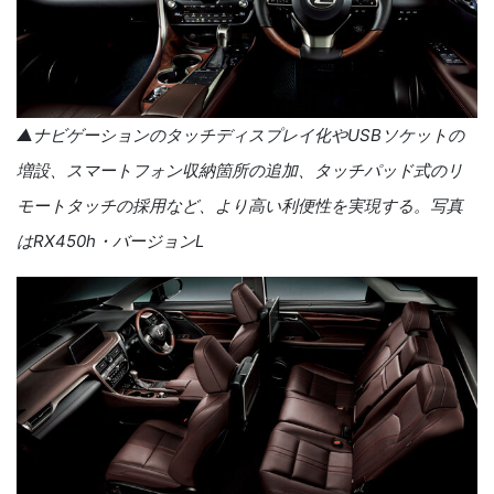
▲ナビゲーションのタッチディスプレイ化や
USB
ソケットの
増設、スマートフォン収納箇所の追加、タッチパッド式のリ
モートタッチの採用など、より高い利便性を実現する。写真
は
RX450h
・バージョン
L