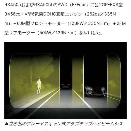
RX450h
および
RX450hL
の
AWD
（
E-Four
）には
2GR-FXS
型
3456cc
・
V
型
6
気筒
DOHC
直噴エンジン（
262ps
／
335N
・
m
）＋
6JM
型フロントモーター（
123kW
／
335N
・
m
）＋
2FM
型リアモーター（
50kW
／
139N
・
m
）を採用した。
▲世界初のブレードスキャン式アダプティブハイビームシス