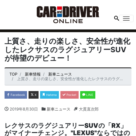
Me
上質さ、走りの楽しさ、安全性が進化
したレクサスのラグジュアリーSUV
が待望のデビュー！
TOP
新車情報
新車ニュース
上質さ、走りの楽しさ、安全性が進化したレクサスのラグジュアリーSUVが待望のデビュー！
Facebook
X
Hatena
Pocket
LINE
2019年8月30日
新車ニュース
大貫直次郎
レクサスのラグジュアリー
SUV
の「
RX
」
がマイナーチェンジ。"
LEXUS
"ならではの