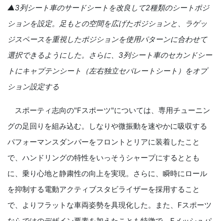
▲
3
列シート車のサードシートを改良して
2
種類のシートポジ
ションを設定。足もとの空間を広げたポジションと、ラゲッ
ジスペースを重視したポジションを使用パターンに合わせて
選択できるようにした。さらに、
3
列シート車のセカンドシー
トにキャプテンシート（左右独立セパレートシート）をオプ
ション設定する
スポーティ志向の"
F
スポーツ"については、専用チューニン
グの足回りを組み込む。しなりや微振動を速やかに吸収する
パフォーマンスダンパーをフロントとリアに装着したこと
で、ハンドリングの特性をいっそうシャープにするととも
に、乗り心地と静粛性の向上を実現。さらに、瞬時にロール
を抑制する電動アクティブスタビライザーを採用すること
で、よりフラットな車両姿勢を具現化した。また、
F
スポーツ
ならではのデザイン要素を加えたことも特徴で、
F
メッシュパ