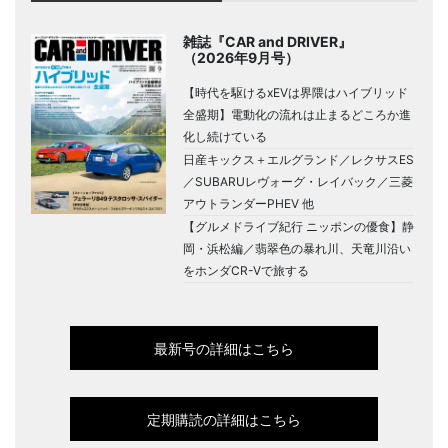
雑誌『CAR and DRIVER』
（2026年9月号）
【時代を駆けるxEVは界隈はハイブリッド
全盛期】電動化の流れは止まるどころか進
化し続けている
日産キックス＋エルグランド／レクサスES
／SUBARUレヴォーグ・レイバック／三菱
アウトランダーPHEV 他
【グルメドライブ紀行 ニッポンの優食】静
岡・浜松編／翡翠色の暴れ川、天竜川沿い
をホンダCR-Vで旅する
最新号の詳細はこちら
定期購読の詳細はこちら