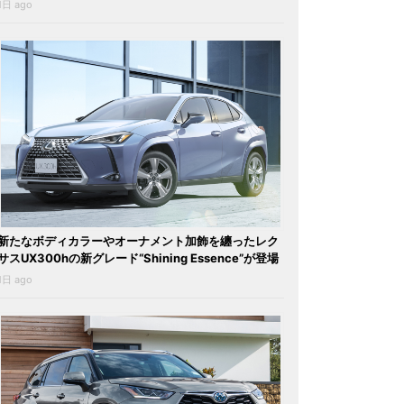
1日 ago
新たなボディカラーやオーナメント加飾を纏ったレク
サスUX300hの新グレード“Shining Essence”が登場
1日 ago