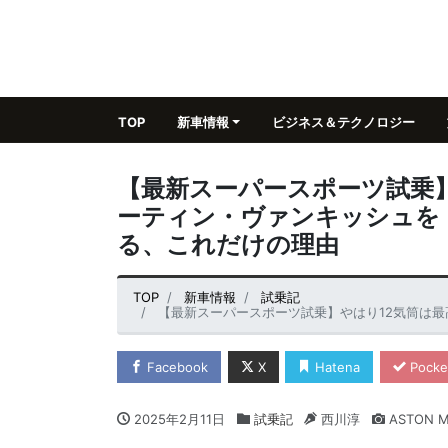
TOP
新車情報
ビジネス＆テクノロジー
【最新スーパースポーツ試乗】
ーティン・ヴァンキッシュを
る、これだけの理由
TOP
新車情報
試乗記
【最新スーパースポーツ試乗】やはり12気筒は最高！ アストン
Facebook
X
Hatena
Pocke
2025年2月11日
試乗記
西川淳
ASTON M