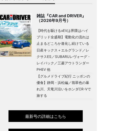
雑誌『CAR and DRIVER』
（2026年9月号）
【時代を駆けるxEVは界隈はハイ
ブリッド全盛期】電動化の流れは
止まるどころか進化し続けている
日産キックス＋エルグランド／レ
クサスES／SUBARUレヴォーグ・
レイバック／三菱アウトランダー
PHEV 他
【グルメドライブ紀行 ニッポンの
優食】静岡・浜松編／翡翠色の暴
れ川、天竜川沿いをホンダCR-Vで
旅する
最新号の詳細はこちら