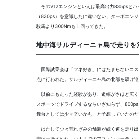
そのV12エンジンといえば最高出力835psと
（830ps）を意識したに違いない。ターボエン
駿馬より300Nmも上回ってきた。
地中海サルディーニャ島で走りを満
国際試乗会は「フネ好き」にはたまらないコス
点に行われた。サルディーニャ島の北部を駆け巡
以前にも走った経験があり、道幅がさほど広く
スポーツでドライブするならいざ知らず、800p
舞台としては少々辛いかも、と予想していたのだ
はたして少々荒れぎみの舗装が続く道を走り出
安は一掃された。いままでのアストンマーティン