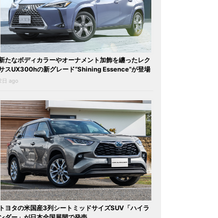
新たなボディカラーやオーナメント加飾を纏ったレク
サスUX300hの新グレード“Shining Essence”が登場
2日 ago
トヨタの米国産3列シートミッドサイズSUV「ハイラ
ンダー」が日本全国展開で発売