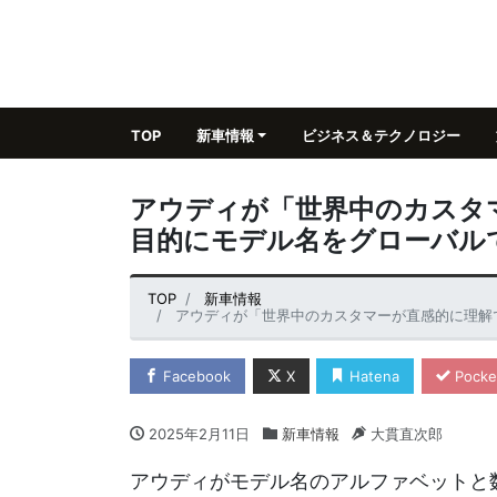
TOP
新車情報
ビジネス＆テクノロジー
アウディが「世界中のカスタ
目的にモデル名をグローバル
TOP
新車情報
アウディが「世界中のカスタマーが直感的に理解
Facebook
X
Hatena
Pocke
2025年2月11日
新車情報
大貫直次郎
アウディがモデル名のアルファベットと