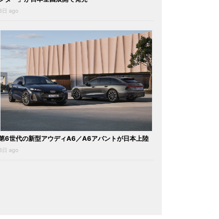
3日 ago
第6世代の新型アウディA6／A6アバントが日本上陸
3日 ago