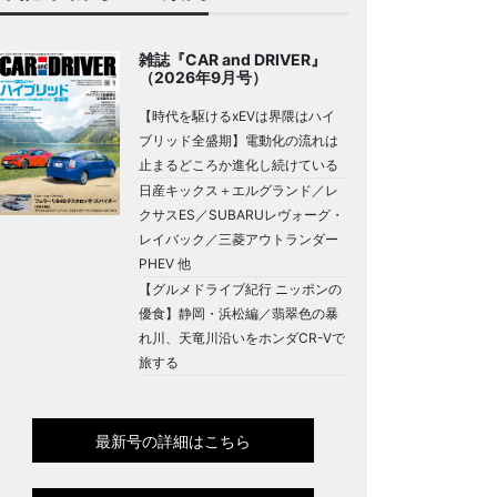
雑誌『CAR and DRIVER』
（2026年9月号）
【時代を駆けるxEVは界隈はハイ
ブリッド全盛期】電動化の流れは
止まるどころか進化し続けている
日産キックス＋エルグランド／レ
クサスES／SUBARUレヴォーグ・
レイバック／三菱アウトランダー
PHEV 他
【グルメドライブ紀行 ニッポンの
優食】静岡・浜松編／翡翠色の暴
れ川、天竜川沿いをホンダCR-Vで
旅する
最新号の詳細はこちら