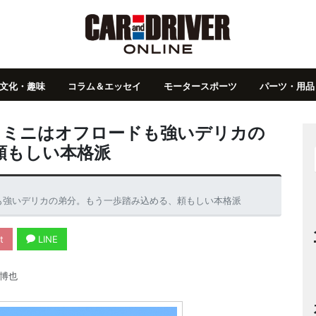
文化・趣味
コラム＆エッセイ
モータースポーツ
パーツ・用品
カミニはオフロードも強いデリカの
頼もしい本格派
も強いデリカの弟分。もう一歩踏み込める、頼もしい本格派
t
LINE
博也