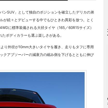
ンSUV」として独自のポジションを確立したデリカの弟
ルが続々とデビューする中でもひときわ異彩を放つ。とく
WDに標準装備される大径タイヤ（165／60R15サイズ）
されたボディカラーも選ぶ楽しさがある。
様より外径が10mm大きいタイヤを履き、走りもタフに専用
ックアブソーバーの減衰力の縮み側を下げるとともに伸び