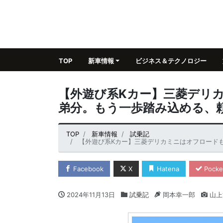
TOP
新車情報
ビジネス＆テクノロジー
【外遊び系Kカー】三菱デリ
弟分。もう一歩踏み込める、
TOP
新車情報
試乗記
【外遊び系Kカー】三菱デリカミニはオフロード
Facebook
X
Hatena
Pocke
2024年11月13日
試乗記
岡本幸一郎
山上