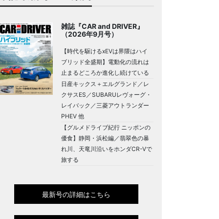
雑誌『CAR and DRIVER』
（2026年9月号）
【時代を駆けるxEVは界隈はハイ
ブリッド全盛期】電動化の流れは
止まるどころか進化し続けている
日産キックス＋エルグランド／レ
クサスES／SUBARUレヴォーグ・
レイバック／三菱アウトランダー
PHEV 他
【グルメドライブ紀行 ニッポンの
優食】静岡・浜松編／翡翠色の暴
れ川、天竜川沿いをホンダCR-Vで
旅する
最新号の詳細はこちら