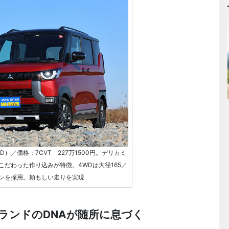
）／価格：7CVT 227万1500円。デリカミ
だわった作り込みが特徴。4WDは大径165／
ョンを採用。頼もしい走りを実現
ランドのDNAが随所に息づく