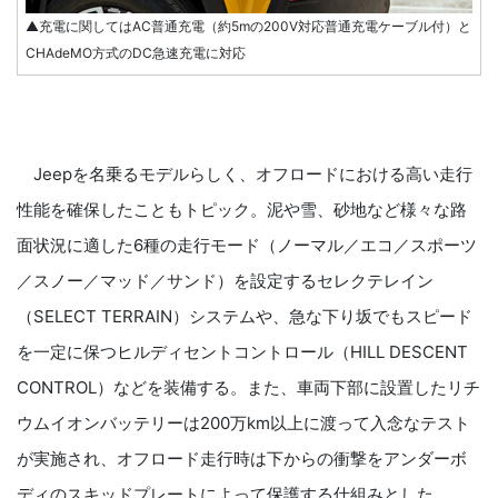
▲充電に関してはAC普通充電（約5mの200V対応普通充電ケーブル付）と
CHAdeMO方式のDC急速充電に対応
Jeepを名乗るモデルらしく、オフロードにおける高い走行
性能を確保したこともトピック。泥や雪、砂地など様々な路
面状況に適した6種の走行モード（ノーマル／エコ／スポーツ
／スノー／マッド／サンド）を設定するセレクテレイン
（SELECT TERRAIN）システムや、急な下り坂でもスピード
を一定に保つヒルディセントコントロール（HILL DESCENT
CONTROL）などを装備する。また、車両下部に設置したリチ
ウムイオンバッテリーは200万km以上に渡って入念なテスト
が実施され、オフロード走行時は下からの衝撃をアンダーボ
ディのスキッドプレートによって保護する仕組みとした。