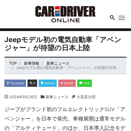
Me
Jeepモデル初の電気自動車「アベン
ジャー」が待望の日本上陸
TOP
新車情報
新車ニュース
Jeepモデル初の電気自動車「アベンジャー」が待望の日本上陸
Facebook
X
Hatena
Pocket
LINE
2024年9月26日
新車ニュース
大貫直次郎
ジープがブランド初のフルエレクトリックSUV「ア
ベンジャー」を日本で発売。車種展開は通常モデル
の「アルティテュード」のほか、日本導入記念モデ