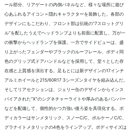
ール部分、リアゲートの内側パネルなど、様々な場所に遊び
心あふれるアイコン＝隠れキャラクターを装飾した。各部の
デザインにもこだわり、フロント部は伝統の“7スロットグリ
ル”を配したうえでヘッドランプよりも前面に配置し、万が一
の衝撃からヘッドランプを保護。一方でサイドビューは、盛
り上がったフェンダーやブラックのルーフレール、ボディ同
色のグリップ式ドアハンドルなどを採用して、堂々とした存
在感と上質感を演出する。足もとには新デザインの17インチ
アルミホイールと215/60R17 3シーズンタイヤを組み込んだ。
そしてリアセクションは、ジェリー缶のデザインからインス
パイアされた“X”のシグネチャーライトや厚みのあるバンパー
などを配備して、個性的かつ力強い後ろ姿を具現化する。ボ
ディカラーはサンメタリック、スノーC/C、ボルケーノC/C、
グラナイトメタリックの4色をラインアップ。ボディサイズは