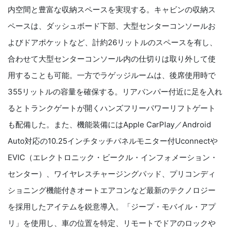
内空間と豊富な収納スペースを実現する。キャビンの収納ス
ペースは、ダッシュボード下部、大型センターコンソールお
よびドアポケットなど、計約26リットルのスペースを有し、
合わせて大型センターコンソール内の仕切りは取り外して使
用することも可能。一方でラゲッジルームは、後席使用時で
355リットルの容量を確保する。リアバンパー付近に足を入れ
るとトランクゲートが開くハンズフリーパワーリフトゲート
も配備した。また、機能装備にはApple CarPlay／Android
Auto対応の10.25インチタッチパネルモニター付Uconnectや
EVIC（エレクトロニック・ビークル・インフォメーション・
センター）、ワイヤレスチャージングパッド、プリコンディ
ショニング機能付きオートエアコンなど最新のテクノロジー
を採用したアイテムを鋭意導入。「ジープ・モバイル・アプ
リ」を使用し、車の位置を特定、リモートでドアのロックや