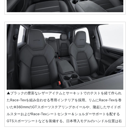
▲ブラックの豊富なレザーアイテムとサーキットでのテストを経て作られ
たRace-Texを組み合わせる専用インテリアを採用。リムにRace-Texを巻
いたΦ360mmのGTスポーツステアリングホイールや、隆起したサイドボ
ルスターおよびRace-Texシートセンター＆ショルダーサポートを配する
GTSスポーツシートなどを装備する。日本導入モデルのハンドル位置は右