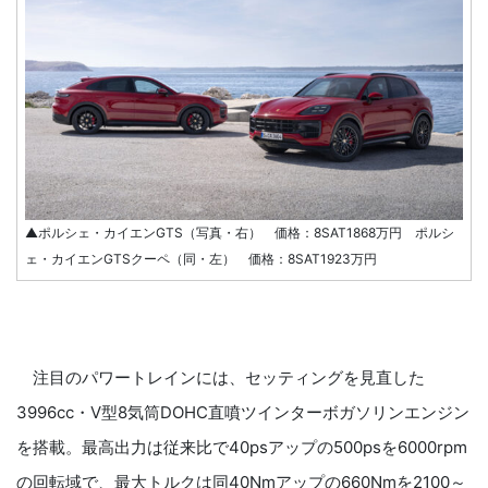
▲ポルシェ・カイエンGTS（写真・右） 価格：8SAT1868万円 ポルシ
ェ・カイエンGTSクーペ（同・左） 価格：8SAT1923万円
注目のパワートレインには、セッティングを見直した
3996cc・V型8気筒DOHC直噴ツインターボガソリンエンジン
を搭載。最高出力は従来比で40psアップの500psを6000rpm
の回転域で、最大トルクは同40Nmアップの660Nmを2100～