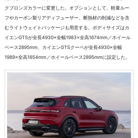
クブロンズカラーに変更した。オプションとして、軽量ルー
フやカーボン製リアディフューザー、断熱材の削減などを含
むライトウェイトパッケージも用意する。ボディサイズはカ
イエンGTSが全長4930×全幅1983×全高1674mm／ホイール
ベース2895mm、カイエンGTSクーペが全長4930×全幅
1989×全高1654mm／ホイールベース2895mmに設定した。