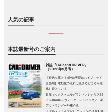
人気の記事
本誌最新号のご案内
雑誌『CAR and DRIVER』
（2026年9月号）
【時代を駆けるxEVは界隈はハイブリッド
全盛期】電動化の流れは止まるどころか進
化し続けている
日産キックス＋エルグランド／レクサスES
／SUBARUレヴォーグ・レイバック／三菱
アウトランダーPHEV 他
【グルメドライブ紀行 ニッポンの優食】静