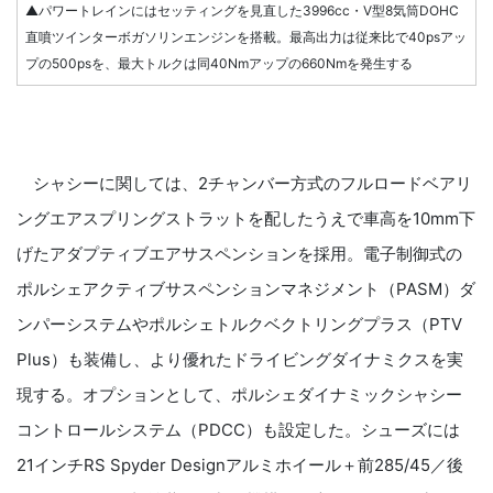
▲パワートレインにはセッティングを見直した3996cc・V型8気筒DOHC
直噴ツインターボガソリンエンジンを搭載。最高出力は従来比で40psアッ
プの500psを、最大トルクは同40Nmアップの660Nmを発生する
シャシーに関しては、2チャンバー方式のフルロードベアリ
ングエアスプリングストラットを配したうえで車高を10mm下
げたアダプティブエアサスペンションを採用。電子制御式の
ポルシェアクティブサスペンションマネジメント（PASM）ダ
ンパーシステムやポルシェトルクベクトリングプラス（PTV
Plus）も装備し、より優れたドライビングダイナミクスを実
現する。オプションとして、ポルシェダイナミックシャシー
コントロールシステム（PDCC）も設定した。シューズには
21インチRS Spyder Designアルミホイール＋前285/45／後