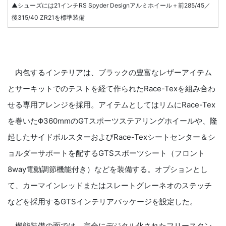
▲シューズには21インチRS Spyder Designアルミホイール＋前285/45／
後315/40 ZR21を標準装備
内包するインテリアは、ブラックの豊富なレザーアイテム
とサーキットでのテストを経て作られたRace-Texを組み合わ
せる専用アレンジを採用。アイテムとしてはリムにRace-Tex
を巻いたΦ360mmのGTスポーツステアリングホイールや、隆
起したサイドボルスターおよびRace-Texシートセンター＆シ
ョルダーサポートを配するGTSスポーツシート（フロント
8way電動調節機能付き）などを装備する。オプションとし
て、カーマインレッドまたはスレートグレーネオのステッチ
などを採用するGTSインテリアパッケージを設定した。
機能装備の面では、完全にデジタル化されたフリースタン