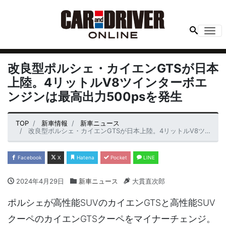
Me
改良型ポルシェ・カイエンGTSが日本
上陸。4リットルV8ツインターボエ
ンジンは最高出力500psを発生
TOP
新車情報
新車ニュース
改良型ポルシェ・カイエンGTSが日本上陸。4リットルV8ツインターボエンジンは最高出力500psを発生
Facebook
X
Hatena
Pocket
LINE
2024年4月29日
新車ニュース
大貫直次郎
ポルシェが高性能SUVのカイエンGTSと高性能SUV
クーペのカイエンGTSクーペをマイナーチェンジ。