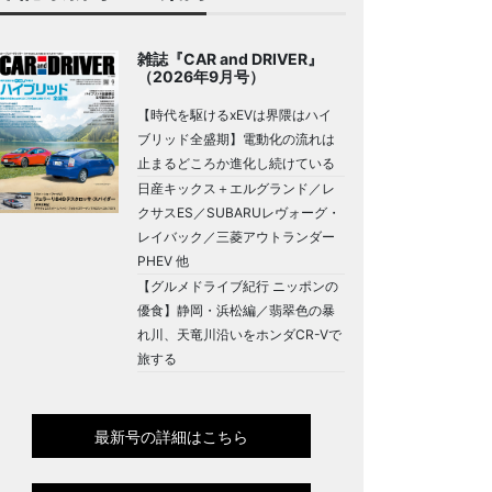
雑誌『CAR and DRIVER』
（2026年9月号）
【時代を駆けるxEVは界隈はハイ
ブリッド全盛期】電動化の流れは
止まるどころか進化し続けている
日産キックス＋エルグランド／レ
クサスES／SUBARUレヴォーグ・
レイバック／三菱アウトランダー
PHEV 他
【グルメドライブ紀行 ニッポンの
優食】静岡・浜松編／翡翠色の暴
れ川、天竜川沿いをホンダCR-Vで
旅する
最新号の詳細はこちら