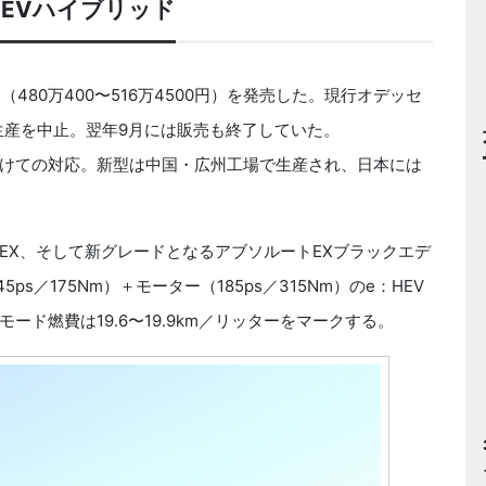
HEVハイブリッド
480万400〜516万4500円）を発売した。現行オデッセ
い生産を中止。翌年9月には販売も終了していた。
けての対応。新型は中国・広州工場で生産され、日本には
X、そして新グレードとなるアブソルートEXブラックエデ
s／175Nm）＋モーター（185ps／315Nm）のe：HEV
ード燃費は19.6〜19.9km／リッターをマークする。