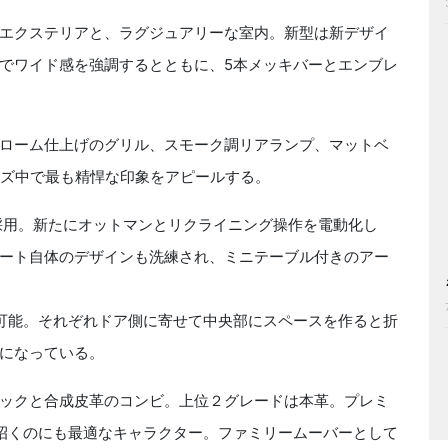
エクステリアと、ラグジュアリーな室内。新型は新デザイ
でワイド感を強調するとともに、5本メッキバーとエンブレ
ローム仕上げのグリル、スモーク調リアランプ、マットベ
ーズ中で最も精悍な印象をアピールする。
採用。新たにオットマンとリクライニング操作を電動化し
ート自体のデザインも洗練され、ミニテーブル付きのアー
可能。それぞれドア側に寄せて中央部にスペースを作ると折
になっている。
ックと合成皮革のコンビ。上位２グレードは本革。プレミ
招くのにも最適なキャラクター。ファミリームーバーとして