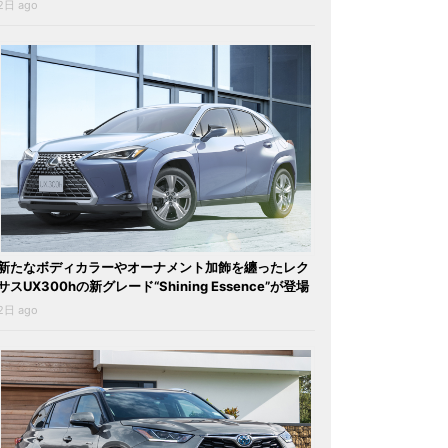
2日 ago
新たなボディカラーやオーナメント加飾を纏ったレク
サスUX300hの新グレード“Shining Essence”が登場
2日 ago