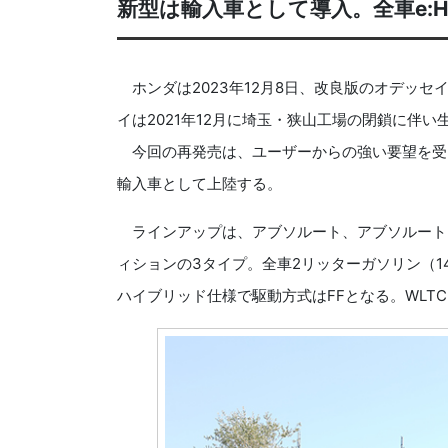
新型は輸入車として導入。全車e:
ホンダは2023年12月8日、改良版のオデッセイ（
イは2021年12月に埼玉・狭山工場の閉鎖に伴
今回の再発売は、ユーザーからの強い要望を受
輸入車として上陸する。
ラインアップは、アブソルート、アブソルートE
ィションの3タイプ。全車2リッターガソリン（145p
ハイブリッド仕様で駆動方式はFFとなる。WLTCモ