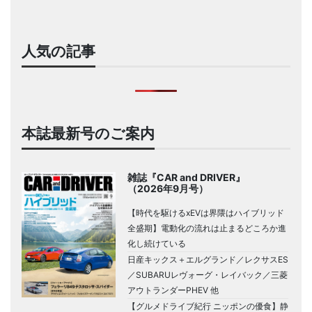
人気の記事
本誌最新号のご案内
雑誌『CAR and DRIVER』
（2026年9月号）
【時代を駆けるxEVは界隈はハイブリッド
全盛期】電動化の流れは止まるどころか進
化し続けている
日産キックス＋エルグランド／レクサスES
／SUBARUレヴォーグ・レイバック／三菱
アウトランダーPHEV 他
【グルメドライブ紀行 ニッポンの優食】静