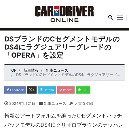
Me
DSブランドのCセグメントモデルの
DS4にラグジュアリーグレードの
「OPERA」を設定
TOP
新車情報
新車ニュース
DSブランドのCセグメントモデルのDS4にラグジュアリーグレードの「OPERA」を設定
Facebook
X
Hatena
Pocket
LINE
2024年1月21日
新車ニュース
大貫直次郎
斬新なアートフォルムを纏ったCセグメントハッチ
バックモデルのDS4にクリオロブラウンのナッパレ