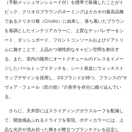
（手動メッシュサンシェード付）を標準で装備したことがト
ピック。クリオロブラウンのネーミングはカカオの最高品種
であるクリオロ種（Criollo）に由来し、落ち着いたブラウン
を基調としたインテリアカラーに、上質なナッパレザーをシ
ート、ダッシュボード、フロントコンソールおよびドアトリ
ムに施すことで、上品かつ個性的なキャビン空間を創出す
る。また、室内の随所にオートクチュールのドレスをイメー
ジしたパールトップステッチを、シート表皮にウォッチスト
ラップデザインを採用し、DSブランドが持つ、フランスの“サ
ヴォア・フェール（匠の技）”の美学を存分に織り込んでい
る。
さらに、天井部にはスライディングガラスルーフを配備し
て、開放感あふれるドライブを実現。ボディカラーには、上
品な光沢や澄み切った輝きが際立つブランナクレを設定し