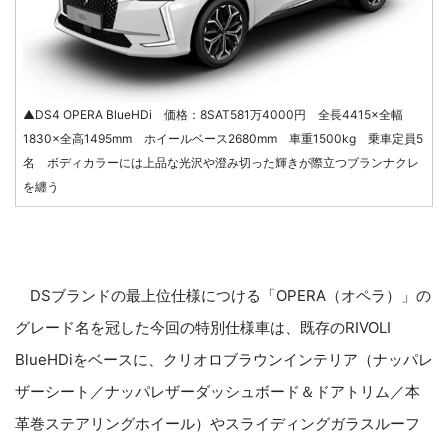
▲DS4 OPERA BlueHDi 価格：8SAT581万4000円 全長4415×全幅
1830×全高1495mm ホイールベース2680mm 車重1500kg 乗車定員5
名 ボディカラーには上品な光沢や澄み切った輝きが際立つブランナクレ
を纏う
DSブランドの最上位仕様につける「OPERA（オペラ）」の
グレード名を冠した今回の特別仕様車は、既存のRIVOLI
BlueHDiをベースに、クリオロブラウンインテリア（ナッパレ
ザーシート／ナッパレザーダッシュボード＆ドアトリム／本
革巻ステアリングホイール）やスライディングガラスルーフ