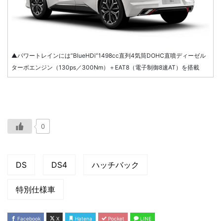
▲パワートレインには“BlueHDi”1498cc直列4気筒DOHC直噴ディーゼル
ターボエンジン（130ps／300Nm）＋EAT8（電子制御8速AT）を搭載
0
DS
DS4
ハッチバック
特別仕様車
Facebook
X
Hatena
Pocket
LINE