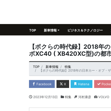
TOP
新車情報
ビジネス＆テクノロジー
【ボクらの時代録】2018年
ボXC40 ( XB420XC型)
TOP
新車情報
特集
【ボクらの時代録】2018年の日本カー・オブ・ザ・イ
Facebook
X
Hatena
Pocke
2023年12月13日
特集
河村康彦
VOLVO