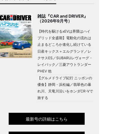
雑誌『CAR and DRIVER』
（2026年9月号）
【時代を駆けるxEVは界隈はハイ
ブリッド全盛期】電動化の流れは
止まるどころか進化し続けている
日産キックス＋エルグランド／レ
クサスES／SUBARUレヴォーグ・
レイバック／三菱アウトランダー
PHEV 他
【グルメドライブ紀行 ニッポンの
優食】静岡・浜松編／翡翠色の暴
れ川、天竜川沿いをホンダCR-Vで
旅する
最新号の詳細はこちら