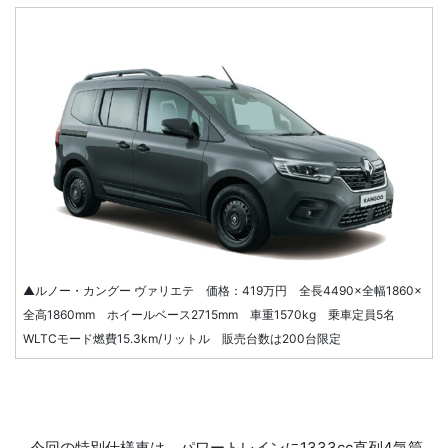
▲ルノー・カングー ヴァリエテ 価格：419万円 全長4490×全幅1860×
全高1860mm ホイールベース2715mm 車重1570kg 乗車定員5名
WLTCモード燃費15.3km/リットル 販売台数は200台限定
今回の特別仕様車は、パワートレインに1333cc直列4気筒