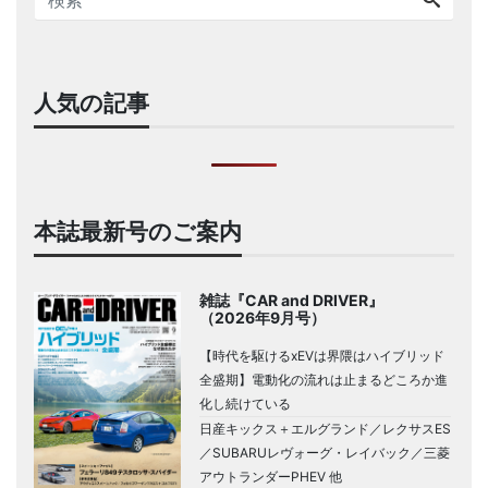
人気の記事
本誌最新号のご案内
雑誌『CAR and DRIVER』
（2026年9月号）
【時代を駆けるxEVは界隈はハイブリッド
全盛期】電動化の流れは止まるどころか進
化し続けている
日産キックス＋エルグランド／レクサスES
／SUBARUレヴォーグ・レイバック／三菱
アウトランダーPHEV 他