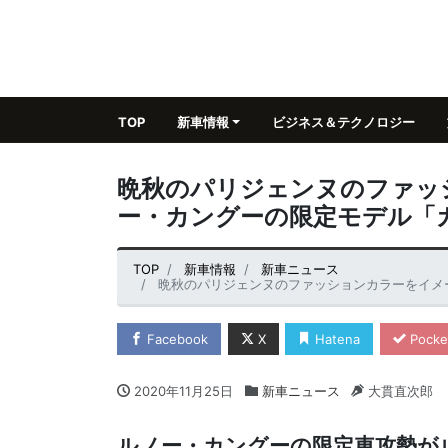
TOP
新車情報
ビジネス＆テクノロジー
晩秋のパリジェンヌのファッ
ー・カングーの限定モデル「
TOP
新車情報
新車ニュース
晩秋のパリジェンヌのファッションカラーをイメージ
Facebook
X
Hatena
Pocke
2020年11月25日
新車ニュース
大貫直次郎
ルノー・カングーの限定車攻勢が