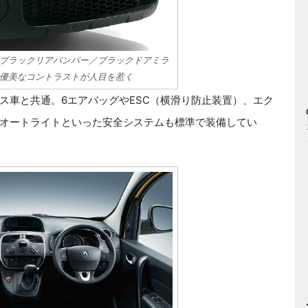
ブラックリアバンパー／ブラックドアミラ
優美なコントラストが人目を惹く
車と共通。6エアバッグやESC（横滑り防止装置）、エク
オートライトといった安全システムも標準で装備してい