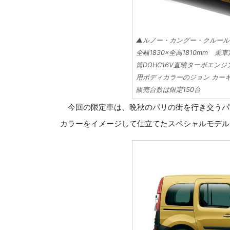
▲ルノー・カングー・クルール 価
全幅1830×全高1810mm 乗
筒DOHC16V直噴ターボエンジン
用ボディカラーのジョン カー
販売台数は限定150台
今回の限定車は、晩秋のパリの街を行き交うパ
カラーをイメージして仕立てたスペシャルモデル