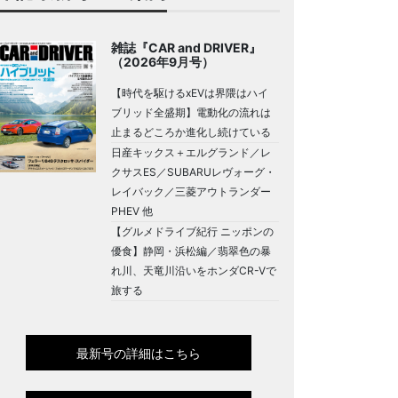
雑誌『CAR and DRIVER』
（2026年9月号）
【時代を駆けるxEVは界隈はハイ
ブリッド全盛期】電動化の流れは
止まるどころか進化し続けている
日産キックス＋エルグランド／レ
クサスES／SUBARUレヴォーグ・
レイバック／三菱アウトランダー
PHEV 他
【グルメドライブ紀行 ニッポンの
優食】静岡・浜松編／翡翠色の暴
れ川、天竜川沿いをホンダCR-Vで
旅する
最新号の詳細はこちら