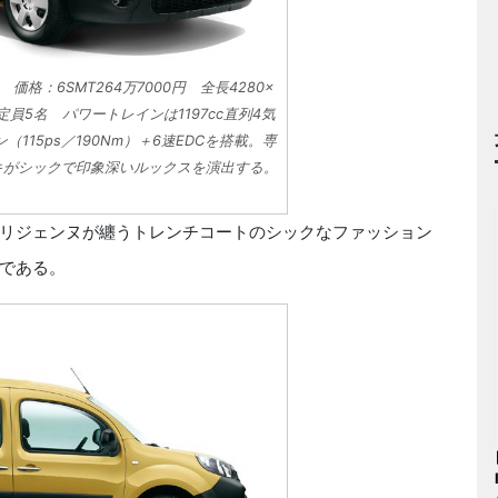
格：6SMT264万7000円 全長4280×
車定員5名 パワートレインは1197cc直列4気
（115ps／190Nm）＋6速EDCを搭載。専
キがシックで印象深いルックスを演出する。
リジェンヌが纏うトレンチコートのシックなファッション
である。