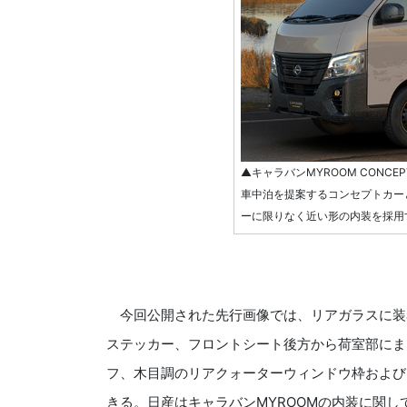
▲キャラバンMYROOM CONC
車中泊を提案するコンセプトカー
ーに限りなく近い形の内装を採用
今回公開された先行画像では、リアガラスに装着した“M
ステッカー、フロントシート後方から荷室部にま
フ、木目調のリアクォーターウィンドウ枠および
きる。日産はキャラバンMYROOMの内装に関