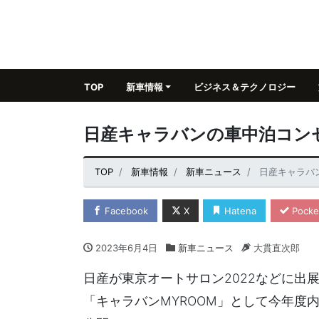
TOP
新車情報
ビジネス＆テクノロジー
日産キャラバンの車中泊コン
TOP
新車情報
新車ニュース
日産キャラバ
Facebook
X
Hatena
Pocke
2023年6月4日
新車ニュース
大貫直次郎
日産が東京オートサロン2022などに出展し
「キャラバンMYROOM」として今年度