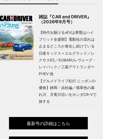
雑誌『CAR and DRIVER』
（2026年9月号）
【時代を駆けるxEVは界隈はハイ
ブリッド全盛期】電動化の流れは
止まるどころか進化し続けている
日産キックス＋エルグランド／レ
クサスES／SUBARUレヴォーグ・
レイバック／三菱アウトランダー
PHEV 他
【グルメドライブ紀行 ニッポンの
優食】静岡・浜松編／翡翠色の暴
れ川、天竜川沿いをホンダCR-Vで
旅する
最新号の詳細はこちら