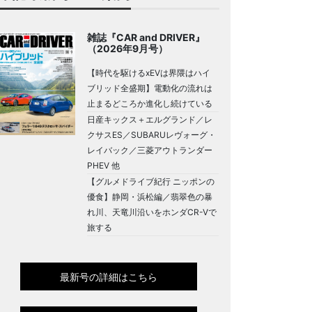
雑誌『CAR and DRIVER』
（2026年9月号）
【時代を駆けるxEVは界隈はハイ
ブリッド全盛期】電動化の流れは
止まるどころか進化し続けている
日産キックス＋エルグランド／レ
クサスES／SUBARUレヴォーグ・
レイバック／三菱アウトランダー
PHEV 他
【グルメドライブ紀行 ニッポンの
優食】静岡・浜松編／翡翠色の暴
れ川、天竜川沿いをホンダCR-Vで
旅する
最新号の詳細はこちら