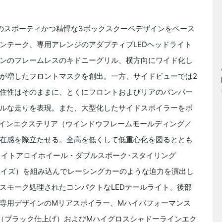
のスポーティかつ精悍な3ボックスクーペデザインをベース
ンテーク、専用アレンジのアダプティブLEDヘッドライト
ンのフレームレスのキドニーグリル、横方向にワイド化し
が増したフロントマスクを創出。一方、サイドビューでは2
住性はそのままに、とくにフロントおよびリアのバンパー
ルな走りを表現。また、大型化したサイドスポイラーをボ
インエクステリア（ウインドウフレームモールディング／
在感を際立たせる。全高を低くして低重心化を図るととも
0 Mライトアロイホイール・ダブルスポーク･スタイリング
0R20サイズ）を組み込んでレーシングカーのような迫力を演出し
スモーク処理されたコンパクトなLEDテールライト、後部
専用デザインのMリアスポイラー、Mハイパフォーマンス
（ブラック仕上げ）およびMハイグロスシャドーラインエク