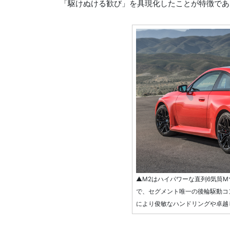
「駆けぬける歓び」を具現化したことが特徴であ
▲M2はハイパワーな直列6気筒
で、セグメント唯一の後輪駆動コ
により俊敏なハンドリングや卓越