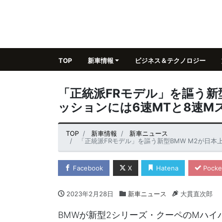
TOP
新車情報
ビジネス＆テクノロジー
「正統派FRモデル」を謳う新
ッションには6速MTと8速M
TOP
新車情報
新車ニュース
「正統派FRモデル」を謳う新型BMW M2が日本上陸
Facebook
X
Hatena
Pocke
2023年2月28日
新車ニュース
大貫直次郎
BMWが新型2シリーズ・クーペのMハイ