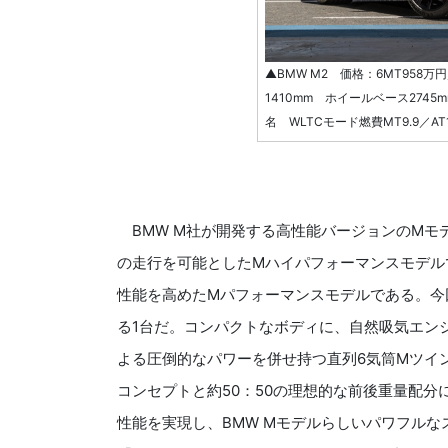
▲BMW M2 価格：6MT958万円
1410mm ホイールベース2745m
名 WLTCモード燃費MT9.9／AT1
BMW M社が開発する高性能バージョンのMモ
の走行を可能としたMハイパフォーマンスモデル
性能を高めたMパフォーマンスモデルである。今
る1台だ。コンパクトなボディに、自然吸気エン
よる圧倒的なパワーを併せ持つ直列6気筒Mツイ
コンセプトと約50：50の理想的な前後重量配
性能を実現し、BMW Mモデルらしいパワフル