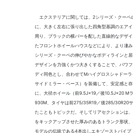
エクステリアに関しては、2シリーズ・クーペ
に、大きく左右に張り出した四角型基調のエアイ
周り、ブラックの横バーを配した直線的なデザイ
たフロントホイールハウスなどにより、より凄み
シリーズ・クーペの伸びやかなボディラインと居
デザインを力強くかつ大きくすることで、パワフ
ディ同色とし、合わせてMハイグロスシャドーラ
サイドミラー・ベース）を装備して、安定感と存
に、大径ホイール（前9.5J×19／後10.5J×2
930M、タイヤは前275/35R19／後285/3
たこともトピックだ。そしてリアセクションは、
をキックアップさせた厚みのあるトランク形状、
モデルの伝統である4本出しエキゾーストパイプ