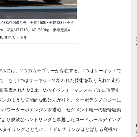
／8SAT958万円 全長4580×全幅1885×全高
m 車重MT1710／AT1730kg 乗車定員4
0.1km/リットル
デルには、2つのカテゴリーが存在する。1つはサーキットで
で、もう1つはサーキットで培われた技術を取り入れて走行
回発表されたM2は、Mハイパフォーマンスモデルに位置す
ジンのような官能的な吹けあがりと、ターボテクノロジーに
ンパワーターボエンジンを搭載。セグメント唯一の後輪駆動
分により俊敏なハンドリングと卓越したロードホールディング
なスタイリングとともに、アドレナリンがほとばしる究極の