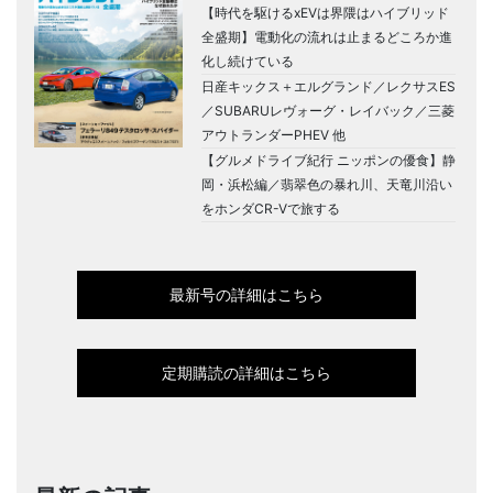
【時代を駆けるxEVは界隈はハイブリッド
全盛期】電動化の流れは止まるどころか進
化し続けている
日産キックス＋エルグランド／レクサスES
／SUBARUレヴォーグ・レイバック／三菱
アウトランダーPHEV 他
【グルメドライブ紀行 ニッポンの優食】静
岡・浜松編／翡翠色の暴れ川、天竜川沿い
をホンダCR-Vで旅する
最新号の詳細はこちら
定期購読の詳細はこちら