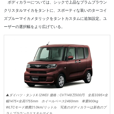
ボディカラーについては、シックで上品なプラムブラウン
クリスタルマイカをタントに、スポーティな装いのターコイ
ズブルーマイカメタリックをタントカスタムに追加設定。ユ
ーザーの選択幅をより広げている。
▲ダイハツ・タントX (2WD) 価格：CVT149万500円 全長3395×全
幅1475×全高1755mm ホイールベース2460mm 車重900kg
WLTCモード燃費21.0km/リットル 写真のボディカラーは新色のプ
ラムブラウンクリスタルマイカ