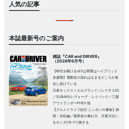
人気の記事
本誌最新号のご案内
雑誌『CAR and DRIVER』
（2026年9月号）
【時代を駆けるxEVは界隈はハイブリッド
全盛期】電動化の流れは止まるどころか進
化し続けている
日産キックス＋エルグランド／レクサスES
／SUBARUレヴォーグ・レイバック／三菱
アウトランダーPHEV 他
【グルメドライブ紀行 ニッポンの優食】静
岡・浜松編／翡翠色の暴れ川、天竜川沿い
をホンダCR-Vで旅する