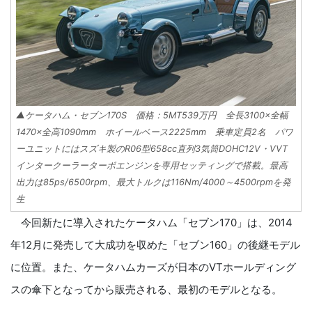
▲ケータハム・セブン170S 価格：5MT539万円 全長3100×全幅
1470×全高1090mm ホイールベース2225mm 乗車定員2名 パワ
ーユニットにはスズキ製のR06型658cc直列3気筒DOHC12V・VVT
インタークーラーターボエンジンを専用セッティングで搭載。最高
出力は85ps/6500rpm、最大トルクは116Nm/4000～4500rpmを発
生
今回新たに導入されたケータハム「セブン170」は、2014
年12月に発売して大成功を収めた「セブン160」の後継モデル
に位置。また、ケータハムカーズが日本のVTホールディング
スの傘下となってから販売される、最初のモデルとなる。