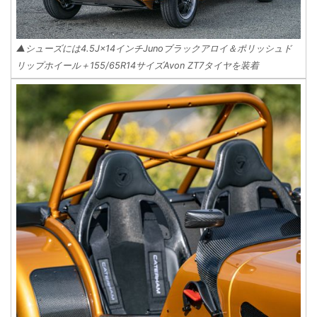
▲シューズには4.5J×14インチJunoブラックアロイ＆ポリッシュド
リップホイール＋155/65R14サイズAvon ZT7タイヤを装着