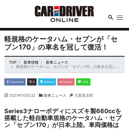
Me
軽規格のケータハム・セブンが「セ
ブン170」の車名を冠して復活！
TOP
新車情報
新車ニュース
軽規格のケータハム・セブンが「セブン170」の車名を冠して復活！
Facebook
X
Hatena
Pocket
LINE
2021年10月2日
新車ニュース
大貫直次郎
Series3ナローボディにスズキ製660ccを
搭載した軽自動車規格のケータハム・セブ
ン「セブン170」が日本上陸。車両価格は