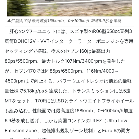
▲性能面では最高速度168km/h、0→100km/h加速6.9秒を達成
肝心のパワーユニットには、スズキ製のR06型658cc直列3
気筒DOHC12V・VVTインタークーラーターボエンジンを専用
セッティングで搭載。従来のセブン160は最高出力
80ps/5500rpm、最大トルク107Nm/3400rpmを発生した
が、セブン170では同85ps/6500rpm、116Nm/4000～
4500rpmまで向上する。パワーウエイトレシオは前述の最軽
量仕様で5.18kg/psを達成した。トランスミッションには5速
MTをセット。170RにはLSDとライトウエイトフライホイール
も組み込む。性能面では最高速度168km/h、0→100km/h加速
6.9秒を成し遂げ、しかも英国ロンドンのULEZ（Ultra Low
Emission Zone、超低排出規制ゾーン規制）とEuro 6の両方