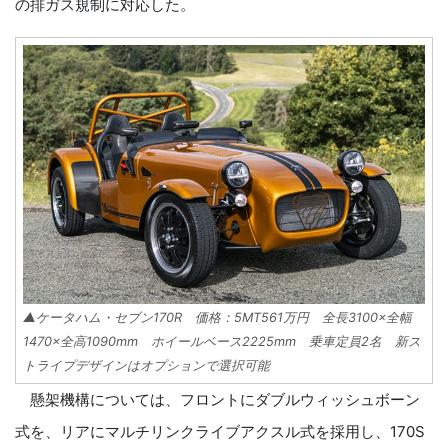
の排ガス規制に対応した。
▲ケータハム・セブン170R 価格：5MT561万円 全長3100×全幅
1470×全高1090mm ホイールベース2225mm 乗車定員2名 新ス
トライプデザインはオプションで選択可能
懸架機構については、フロントにダブルウィッシュボーン
式を、リアにマルチリンクライブアクスル式を採用し、170S