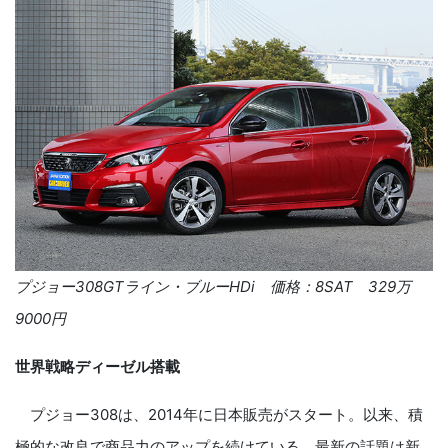
プジョー
308GT
ライン・ブルー
HDi
価格：
8SAT
329
万
9000
円
世界戦略ディーゼル搭載
プジョー
308
は、
2014
年に日本販売がスタート。以来、積
極的な改良で商品力のアップを続けている。最新の話題は新