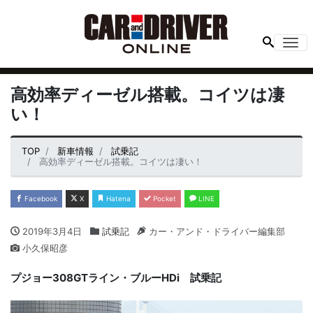
Me
高効率ディーゼル搭載。コイツは凄
い！
TOP
新車情報
試乗記
高効率ディーゼル搭載。コイツは凄い！
Facebook
X
Hatena
Pocket
LINE
2019年3月4日
試乗記
カー・アンド・ドライバー編集部
小久保昭彦
プジョー
308GT
ライン・ブルー
HDi
試乗記