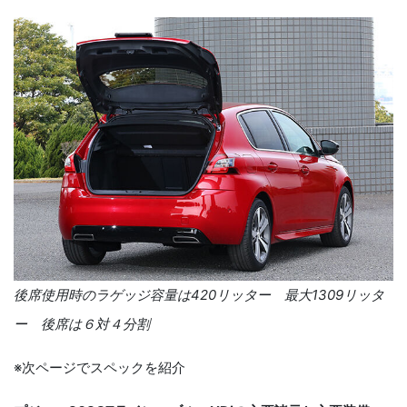
後席使用時のラゲッジ容量は
420
リッター 最大
1309
リッタ
ー 後席は６対４分割
※次ページでスペックを紹介