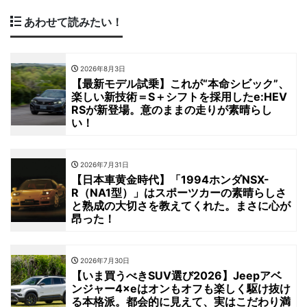
あわせて読みたい！
2026年8月3日
【最新モデル試乗】これが“本命シビック”、
楽しい新技術＝S＋シフトを採用したe:HEV
RSが新登場。意のままの走りが素晴らし
い！
2026年7月31日
【日本車黄金時代】「1994ホンダNSX-
R（NA1型）」はスポーツカーの素晴らしさ
と熟成の大切さを教えてくれた。まさに心が
昂った！
2026年7月30日
【いま買うべきSUV選び2026】Jeepアベ
ンジャー4×eはオンもオフも楽しく駆け抜け
る本格派。都会的に見えて、実はこだわり満