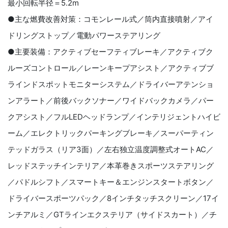
最小回転半径＝
5.2m
●主な燃費改善対策：コモンレール式／筒内直接噴射／アイ
ドリングストップ／電動パワーステアリング
●主要装備：アクティブセーフティブレーキ／アクティブク
ルーズコントロール／レーンキープアシスト／アクティブブ
ラインドスポットモニターシステム／ドライバーアテンショ
ンアラート／前後バックソナー／ワイドバックカメラ／パー
クアシスト／フル
LED
ヘッドランプ／インテリジェントハイビ
ーム／エレクトリックパーキングブレーキ／スーパーティン
テッドガラス（リア
3
面）／左右独立温度調整式オート
AC
／
レッドステッチインテリア／本革巻きスポーツステアリング
／パドルシフト／スマートキー＆エンジンスタートボタン／
ドライバースポーツパック／
8
インチタッチスクリーン／
17
イ
ンチアルミ／
GT
ラインエクステリア（サイドスカート）／チ