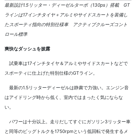
最新設計
1.5
リッター・ディーゼルターボ（
130ps
）搭載
GT
ラインは
17
インチタイヤ＋アルミやサイドスカートを装備し
たスポーティ指向の特別仕様車 アクティブクルーズコント
ロール標準
爽快なダッシュを披露
試乗車は
17
インチタイヤ＆アルミやサイドスカートなどで
スポーティに仕上げた特別仕様のGTライン。
最新の
1.5
リッターディーゼルは静粛で力強い。エンジン音
はアイドリング時から低く、室内ではまったく気にならな
い。
パワーは十分以上。走りだしてすぐにガソリン
3
リッター車
と同等のビッグトルクを
1750rpm
という低回転で発生するメ