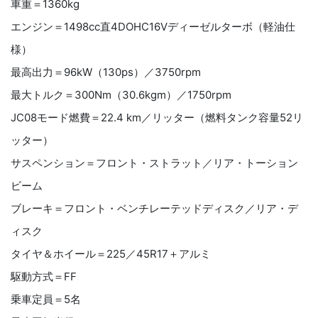
車重＝
1360kg
エンジン＝
1498cc
直
4DOHC16V
ディーゼルターボ（軽油仕
様）
最高出力＝
96kW
（
130ps
）／
3750rpm
最大トルク＝
300Nm
（
30.6kgm
）／
1750rpm
JC08
モード燃費＝
22.4 km
／リッター（燃料タンク容量
52
リ
ッター）
サスペンション＝フロント・ストラット／リア・トーション
ビーム
ブレーキ＝フロント・ベンチレーテッドディスク／リア・デ
ィスク
タイヤ＆ホイール＝
225
／
45R17
＋アルミ
駆動方式＝
FF
乗車定員＝
5
名