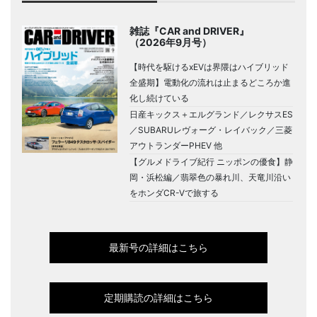
雑誌『CAR and DRIVER』
（2026年9月号）
【時代を駆けるxEVは界隈はハイブリッド
全盛期】電動化の流れは止まるどころか進
化し続けている
日産キックス＋エルグランド／レクサスES
／SUBARUレヴォーグ・レイバック／三菱
アウトランダーPHEV 他
【グルメドライブ紀行 ニッポンの優食】静
岡・浜松編／翡翠色の暴れ川、天竜川沿い
をホンダCR-Vで旅する
最新号の詳細はこちら
定期購読の詳細はこちら