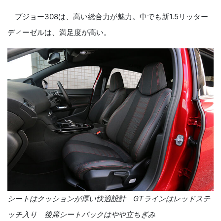
プジョー
308
は、高い総合力が魅力。中でも新
1.5
リッター
ディーゼルは、満足度が高い。
シートはクッションが厚い快適設計
GT
ラインはレッドステ
ッチ入り 後席シートバックはやや立ちぎみ