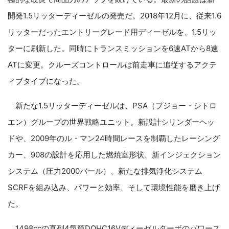
開発
1.5
リッターディーゼルの発売だ。
2018
年
12
月に、従来
1.6
リッターだったエントリーグレード用ディーゼルを、
1.5
リッ
ターに刷新した。同時にトランスミッションを
6
速
AT
から
8
速
AT
に変更。クルーズコントロールは前走車に追従するアクテ
ィブタイプになった。
新たな
1.5
リッターディーゼルは、
PSA
（プジョー・シトロ
エン）グループの世界戦略ユニット。新設計シリンダーヘッ
ドや、
2009
年のル・マン
24
時間レースを制覇したレーシング
カー、
908
の設計を応用した燃焼室形状、新インジェクション
システム（圧力
2000
バール）、新たな排気浄化システム
SCRF
を組み込み、パワーと効率、そして環境性能を磨き上げ
た。
1498cc
の直列
4
気筒
DOHC16V
ディーゼルターボのパワース