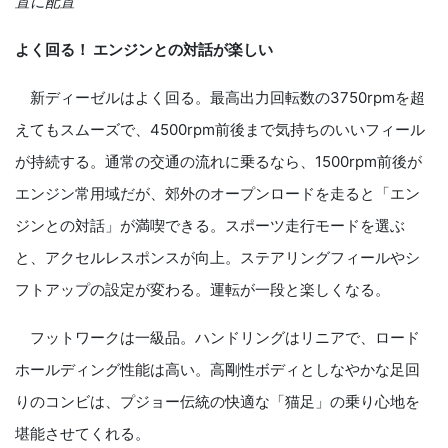
置に配置
よく回る！ エンジンとの対話が楽しい
新ディーゼルはよく回る。最高出力回転数の
3750rpm
を超
えてもスムーズで、
4500rpm
前後まで気持ちのいいフィール
が持続する。通常の交通の流れに乗るなら、
1500rpm
前後が
エンジン常用域だが、郊外のオープンロードを走ると「エン
ジンとの対話」が満喫できる。スポーツ走行モードを選ぶ
と、アクセルレスポンスが向上。ステアリングフィールやシ
フトアップの設定が変わる。運転が一段と楽しくなる。
フットワークは一級品。ハンドリングはリニアで、ロード
ホールディング性能は高い。高剛性ボディとしなやかな足回
りのコンビは、プジョー伝統の快適な「猫足」の乗り心地を
堪能させてくれる。