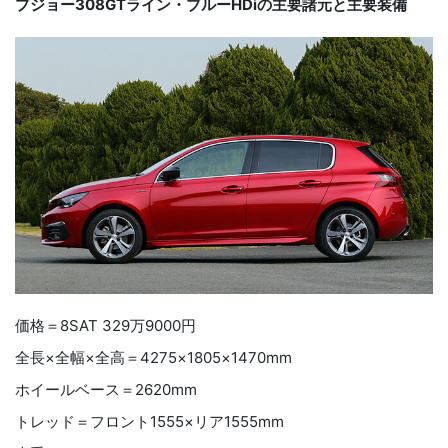
プジョー
308GT
ライン・ブルー
HDi
の主要諸元と主要装備
価格＝
8SAT
329
万
9000
円
全長×全幅×全高＝
4275
×
1805
×
1470mm
ホイールベース＝
2620mm
トレッド＝フロント
1555
×リア
1555mm