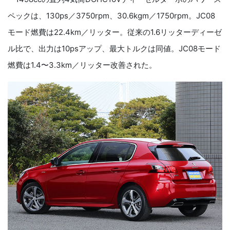
ペックは、
130ps
／
3750rpm
、
30.6kgm
／
1750rpm
。
JC08
モード燃費は
22.4km
／リッター。従来の
1.6
リッターディーゼ
ル比で、出力は
10ps
アップ、最大トルクは同値。
JC08
モード
燃費は
1.4
〜
3.3km
／リッター改善された。