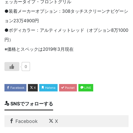
ェッカータイプ・フロントグリル
●装着メーカーオプション：
308
タッチスクリーンナビゲーシ
ョン
23
万
4900
円
●ボディカラー：アルティメットレッド（オプション
8
万
1000
円）
※価格とスペックは
2019
年
3
月現在
0
Facebook
X
Hatena
Pocket
LINE
SNSでフォローする
Facebook
X