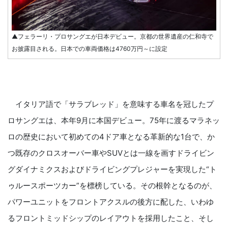
▲フェラーリ・プロサングエが日本デビュー。京都の世界遺産の仁和寺で
お披露目される。日本での車両価格は4760万円～に設定
イタリア語で「サラブレッド」を意味する車名を冠したプ
ロサングエは、本年9月に本国デビュー。75年に渡るマラネッ
ロの歴史において初めての4ドア車となる革新的な1台で、か
つ既存のクロスオーバー車やSUVとは一線を画すドライビン
グダイナミクスおよびドライビングプレジャーを実現した“ト
ゥルースポーツカー”を標榜している。その根幹となるのが、
パワーユニットをフロントアクスルの後方に配した、いわゆ
るフロントミッドシップのレイアウトを採用したこと、そし