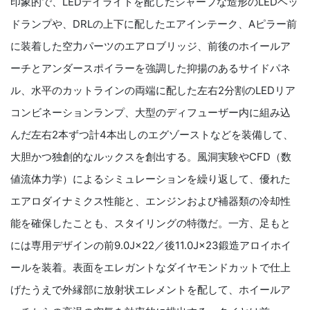
印象的で、LEDデイライトを配したシャープな造形のLEDヘッ
ドランプや、DRLの上下に配したエアインテーク、Aピラー前
に装着した空力パーツのエアロブリッジ、前後のホイールア
ーチとアンダースポイラーを強調した抑揚のあるサイドパネ
ル、水平のカットラインの両端に配した左右2分割のLEDリア
コンビネーションランプ、大型のディフューザー内に組み込
んだ左右2本ずつ計4本出しのエグゾーストなどを装備して、
大胆かつ独創的なルックスを創出する。風洞実験やCFD（数
値流体力学）によるシミュレーションを繰り返して、優れた
エアロダイナミクス性能と、エンジンおよび補器類の冷却性
能を確保したことも、スタイリングの特徴だ。一方、足もと
には専用デザインの前9.0J×22／後11.0J×23鍛造アロイホイ
ールを装着。表面をエレガントなダイヤモンドカットで仕上
げたうえで外縁部に放射状エレメントを配して、ホイールア