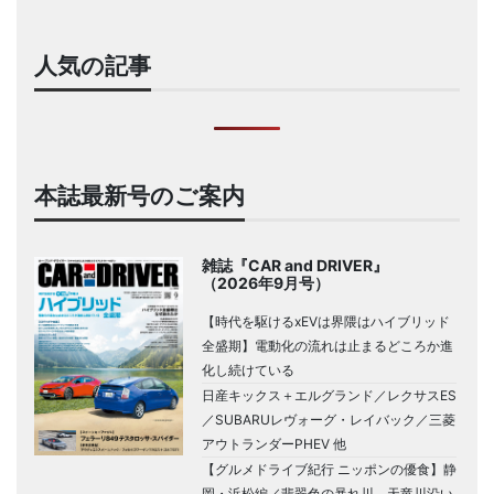
人気の記事
本誌最新号のご案内
雑誌『CAR and DRIVER』
（2026年9月号）
【時代を駆けるxEVは界隈はハイブリッド
全盛期】電動化の流れは止まるどころか進
化し続けている
日産キックス＋エルグランド／レクサスES
／SUBARUレヴォーグ・レイバック／三菱
アウトランダーPHEV 他
【グルメドライブ紀行 ニッポンの優食】静
岡・浜松編／翡翠色の暴れ川、天竜川沿い