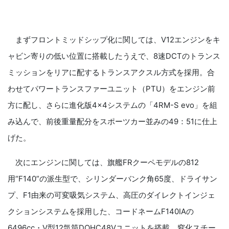
まずフロントミッドシップ化に関しては、V12エンジンをキ
ャビン寄りの低い位置に搭載したうえで、8速DCTのトランス
ミッションをリアに配するトランスアクスル方式を採用。合
わせてパワートランスファーユニット（PTU）をエンジン前
方に配し、さらに進化版4×4システムの「4RM-S evo」を組
み込んで、前後重量配分をスポーツカー並みの49：51に仕上
げた。
次にエンジンに関しては、旗艦FRクーペモデルの812
用“F140”の派生型で、シリンダーバンク角65度、ドライサン
プ、F1由来の可変吸気システム、高圧のダイレクトインジェ
クションシステムを採用した、コードネームF140IAの
6496cc・V型12気筒DOHC48Vユニットを搭載。窒化スチー