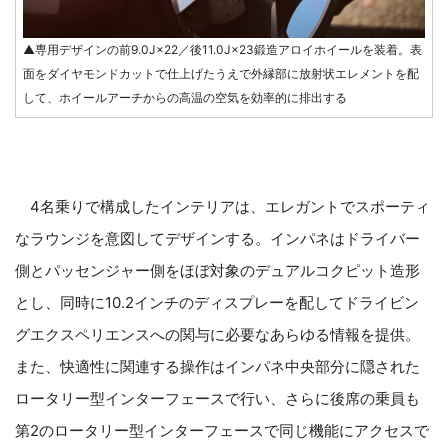
▲専用デザインの前9.0J×22／後11.0J×23鍛造アロイホイールを装着。表
面をダイヤモンドカットで仕上げたうえで外縁部に放射状エレメントを配
して、ホイールアーチからの高温の空気を効率的に排出する
4名乗りで構成したインテリアは、エレガントでスポーティ
なラウンジを意図してデザインする。インパネはドライバー
側とパッセンジャー側をほぼ対象のデュアルコクピット造形
とし、同時に10.2インチのディスプレーを配してドライビン
グエクスペリエンスへの関与に必要なあらゆる情報を提供。
また、快適性に関連する操作はインパネ中央部分に隠された
ロータリー型インターフェースで行い、さらに後席の乗員も
第2のロータリー型インターフェースで同じ機能にアクセスで