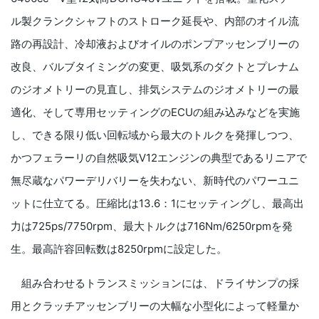
ル製クランクシャフトのストローク延長や、内部のオイル流
路の再設計、冷却液およびオイルのポンプアッセンブリーの
改良、バルブタイミングの変更、吸気系のダクトとプレナム
のジオメトリーの見直し、排気システムのジオメトリーの最
適化、そして専用セッティングのECUの組み込みなどを実施
し、できる限り低い回転域から最大のトルクを発揮しつつ、
かつフェラーリの自然吸気V12エンジンの典型であるリニアで
無尽蔵なパワーデリバリーを失わない、新時代のパワーユニ
ットに仕立てる。圧縮比は13.6：1にセッティングし、最高出
力は725ps/7750rpm、最大トルクは716Nm/6250rpmを発
生。最高許容回転数は8250rpmに設定した。
組み合わせるトランスミッションには、ドライサンプの採
用とクラッチアッセンブリーの大幅な小型化によって軽量か