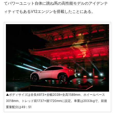
てパワーユニット自体に跳ね馬の高性能モデルのアイデンテ
ィティでもあるV12エンジンを搭載したことにある。
▲ボディサイズは全長4973×全幅2028×全高1589mm、ホイールベース
3018mm、トレッド前1737×後1720mmに設定。車重は2033kgで、前後
重量配分は49：51