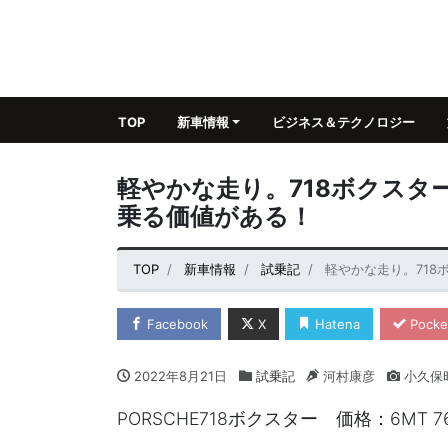
TOP
新車情報
ビジネス＆テクノロジー
軽やかな走り。718ボクスタ
乗る価値がある！
TOP
新車情報
試乗記
軽やかな走り。71
Facebook
X
Hatena
Pocke
2022年8月21日
試乗記
河村康彦
小久保
PORSCHE718ボクスター 価格：6MT 