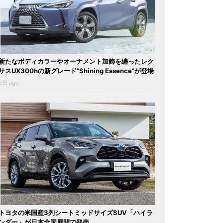
新たなボディカラーやオーナメント加飾を纏ったレク
サスUX300hの新グレード“Shining Essence”が登場
2日 ago
トヨタの米国産3列シートミッドサイズSUV「ハイラ
ンダー」が日本全国展開で発売