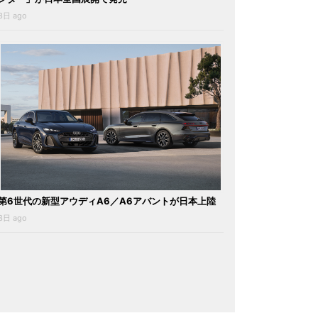
3日 ago
第6世代の新型アウディA6／A6アバントが日本上陸
3日 ago