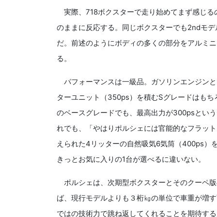
実際、718ボクスターで走り始めてまず感じる
のままに反応する。同じボクスターでも2ndモデ
だ。前述のようにボディの多くの部分をアルミニ
る。
パフォーマンスは一級品。ガソリンエンジンとし
ターユニット（350ps）を積むSグレードはも
のベースグレードでも、最高出力が300psと
れでも、「やはりポルシェには官能的なフラット
えられた4リッターの自然吸気6気筒（400ps）
きっとお気に入りの1台が選べるに違いない。
ポルシェは、次期型ボクスターとそのクーペ版
ば、現行モデルよりも３桁㎏の単位で車重が増す
ではの技術力で跳ね返してくれることを期待する