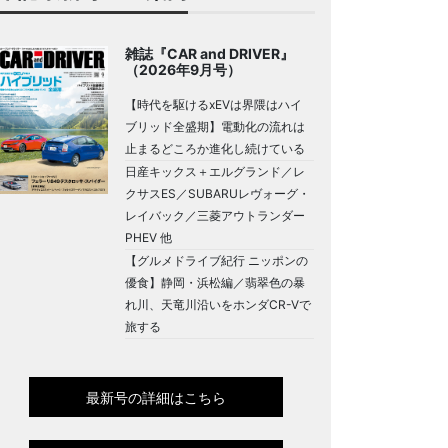
雑誌『CAR and DRIVER』
（2026年9月号）
【時代を駆けるxEVは界隈はハイ
ブリッド全盛期】電動化の流れは
止まるどころか進化し続けている
日産キックス＋エルグランド／レ
クサスES／SUBARUレヴォーグ・
レイバック／三菱アウトランダー
PHEV 他
【グルメドライブ紀行 ニッポンの
優食】静岡・浜松編／翡翠色の暴
れ川、天竜川沿いをホンダCR-Vで
旅する
最新号の詳細はこちら