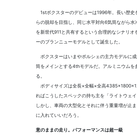
1stボクスターのデビューは1996年。長い歴
らの脱却を目指し、同じ水平対向6気筒ながら水
を新世代911と共有するという合理的なシナリ
ーのブランニューモデルとして誕生した。
ボクスターはいまやポルシェの主力モデルに成長
筒をメインとする4thモデルだ。アルミニウムを
る。
ボディサイズは全長×全幅×全高4385×1800×1
ればこうしたスペックの持ち主を「ライトウェイ
しかし、車両の大型化とそれに伴う重量増が止ま
に入れていいだろう。
意のままの走り。パフォーマンスは超一級