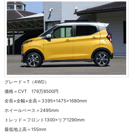
グレード＝T（4WD）
価格＝CVT 179万8500円
全長×全幅×全高＝3395×1475×1680mm
ホイールベース＝2495mm
トレッド＝フロント1300×リア1290mm
最低地上高＝155mm