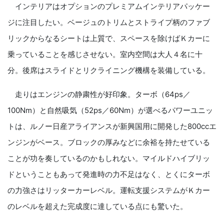
インテリアはオプションのプレミアムインテリアパッケー
ジに注目したい。ベージュのトリムとストライプ柄のファブ
リックからなるシートは上質で、スペースを除けばＫカーに
乗っていることを感じさせない。室内空間は大人４名に十
分。後席はスライドとリクライニング機構を装備している。
走りはエンジンの静粛性が好印象。ターボ（64ps／
100Nm）と自然吸気（52ps／60Nm）が選べるパワーユニッ
トは、ルノー日産アライアンスが新興国用に開発した800ccエ
ンジンがベース。ブロックの厚みなどに余裕を持たせている
ことが功を奏しているのかもしれない。マイルドハイブリッ
ドということもあって発進時の力不足はなく、とくにターボ
の力強さはリッターカーレベル。運転支援システムがＫカー
のレベルを超えた完成度に達している点にも驚いた。