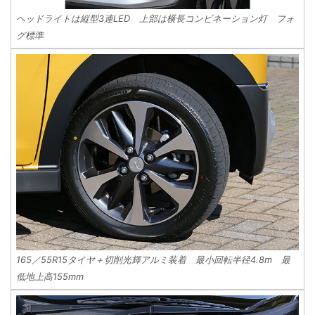
ヘッドライトは縦型3連LED 上部は横長コンビネーション灯 フォ
グ標準
165／55R15タイヤ＋切削光輝アルミ装着 最小回転半径4.8m 最
低地上高155mm