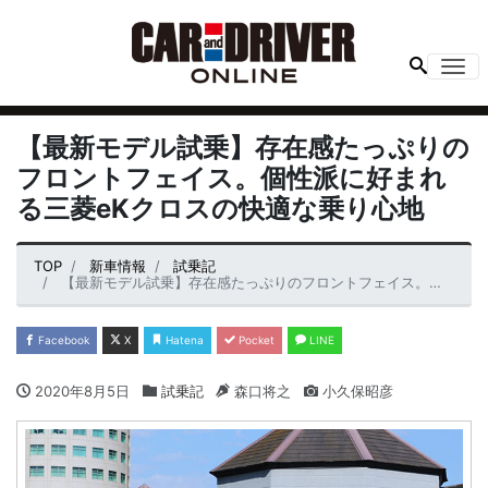
Me
【最新モデル試乗】存在感たっぷりの
フロントフェイス。個性派に好まれ
る三菱eKクロスの快適な乗り心地
TOP
新車情報
試乗記
【最新モデル試乗】存在感たっぷりのフロントフェイス。個性派に好まれる三菱eKクロスの快適な乗り心地
Facebook
X
Hatena
Pocket
LINE
2020年8月5日
試乗記
森口将之
小久保昭彦