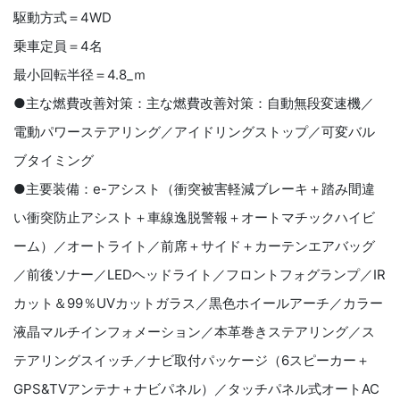
駆動方式＝4WD
乗車定員＝4名
最小回転半径＝4.8_ｍ
●主な燃費改善対策：主な燃費改善対策：自動無段変速機／
電動パワーステアリング／アイドリングストップ／可変バル
ブタイミング
●主要装備：e-アシスト（衝突被害軽減ブレーキ＋踏み間違
い衝突防止アシスト＋車線逸脱警報＋オートマチックハイビ
ーム）／オートライト／前席＋サイド＋カーテンエアバッグ
／前後ソナー／LEDヘッドライト／フロントフォグランプ／IR
カット＆99％UVカットガラス／黒色ホイールアーチ／カラー
液晶マルチインフォメーション／本革巻きステアリング／ス
テアリングスイッチ／ナビ取付パッケージ（6スピーカー＋
GPS&TVアンテナ＋ナビパネル）／タッチパネル式オートAC