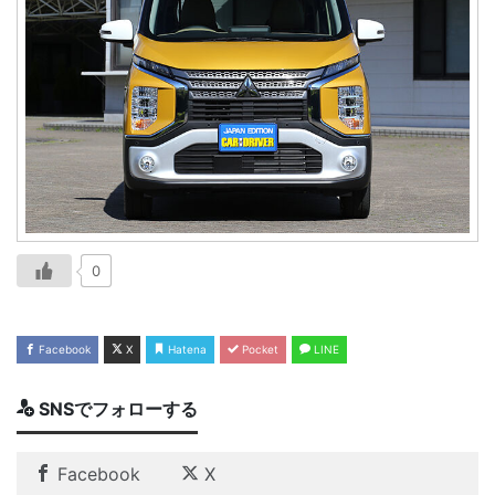
0
Facebook
X
Hatena
Pocket
LINE
SNSでフォローする
Facebook
X