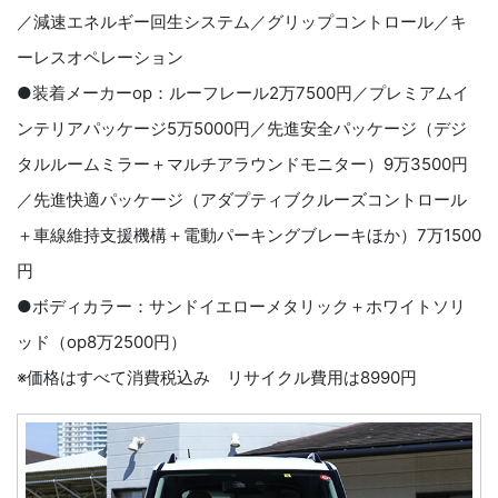
／減速エネルギー回生システム／グリップコントロール／キ
ーレスオペレーション
●装着メーカーop：ルーフレール2万7500円／プレミアムイ
ンテリアパッケージ5万5000円／先進安全パッケージ（デジ
タルルームミラー＋マルチアラウンドモニター）9万3500円
／先進快適パッケージ（アダプティブクルーズコントロール
＋車線維持支援機構＋電動パーキングブレーキほか）7万1500
円
●ボディカラー：サンドイエローメタリック＋ホワイトソリ
ッド（op8万2500円）
※価格はすべて消費税込み リサイクル費用は8990円