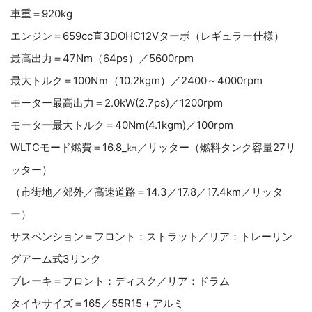
車重＝920kg
エンジン＝659cc直3DOHC12Vターボ（レギュラー仕様）
最高出力＝47Nm（64ps）／5600rpm
最大トルク＝100Nｍ（10.2kgm）／2400～4000rpm
モーター最高出力＝2.0kW(2.7ps)／1200rpm
モーター最大トルク＝40Nm(4.1kgm)／100rpm
WLTCモード燃費＝16.8_㎞／リッター（燃料タンク容量27リ
ッター）
（市街地／郊外／高速道路＝14.3／17.8／17.4km／リッタ
ー）
サスペンション＝フロント：ストラット／リア：トレーリン
グアーム式3リンク
ブレーキ＝フロント：ディスク／リア：ドラム
タイヤサイズ＝165／55R15＋アルミ