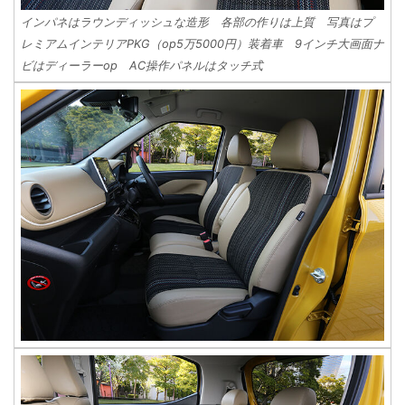
インパネはラウンディッシュな造形 各部の作りは上質 写真はプ
レミアムインテリアPKG（op5万5000円）装着車 9インチ大画面ナ
ビはディーラーop AC操作パネルはタッチ式