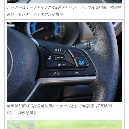
メーターはオーソドックスな2連デザイン カラフルな印象 視認性
良好 センターディスプレイ標準
全車速対応ACCは先進快適パッケージとしてop設定（7万1500
円） 操作は簡単