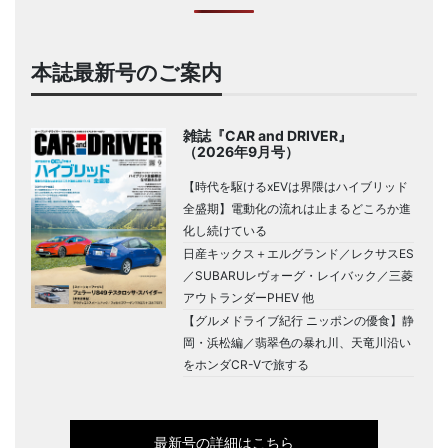
本誌最新号のご案内
雑誌『CAR and DRIVER』
（2026年9月号）
【時代を駆けるxEVは界隈はハイブリッド
全盛期】電動化の流れは止まるどころか進
化し続けている
日産キックス＋エルグランド／レクサスES
／SUBARUレヴォーグ・レイバック／三菱
アウトランダーPHEV 他
【グルメドライブ紀行 ニッポンの優食】静
岡・浜松編／翡翠色の暴れ川、天竜川沿い
をホンダCR-Vで旅する
最新号の詳細はこちら