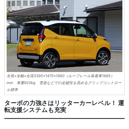
全長×全幅×全高3395×1475×1660（ルーフレール装着車1685）
mm 車重920kg 雪道などでの走破性を高めるグリップコントロー
ル標準
ターボの力強さはリッターカーレベル！ 運
転支援システムも充実