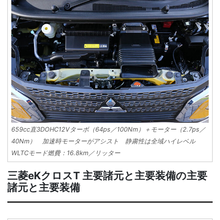
659cc直3DOHC12Vターボ（64ps／100Nm）＋モーター（2.7ps／
40Nm） 加速時モーターがアシスト 静粛性は全域ハイレベル
WLTCモード燃費：16.8km／リッター
三菱eKクロスT 主要諸元と主要装備の主要
諸元と主要装備