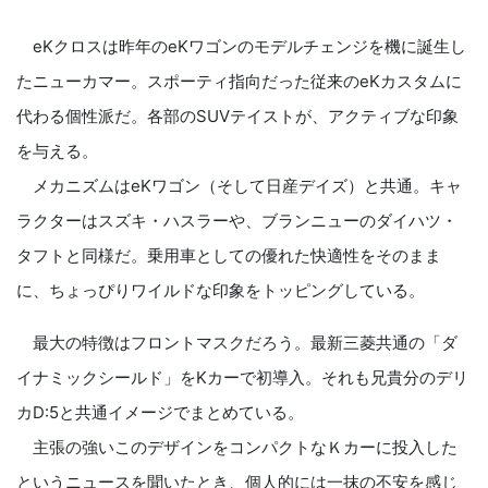
eKクロスは昨年のeKワゴンのモデルチェンジを機に誕生し
たニューカマー。スポーティ指向だった従来のeKカスタムに
代わる個性派だ。各部のSUVテイストが、アクティブな印象
を与える。
メカニズムはeKワゴン（そして日産デイズ）と共通。キャ
ラクターはスズキ・ハスラーや、ブランニューのダイハツ・
タフトと同様だ。乗用車としての優れた快適性をそのまま
に、ちょっぴりワイルドな印象をトッピングしている。
最大の特徴はフロントマスクだろう。最新三菱共通の「ダ
イナミックシールド」をKカーで初導入。それも兄貴分のデリ
カD:5と共通イメージでまとめている。
主張の強いこのデザインをコンパクトなＫカーに投入した
というニュースを聞いたとき、個人的には一抹の不安を感じ