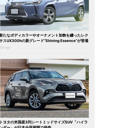
新たなボディカラーやオーナメント加飾を纏ったレク
サスUX300hの新グレード“Shining Essence”が登場
2日 ago
トヨタの米国産3列シートミッドサイズSUV「ハイラ
ンダー」が日本全国展開で発売