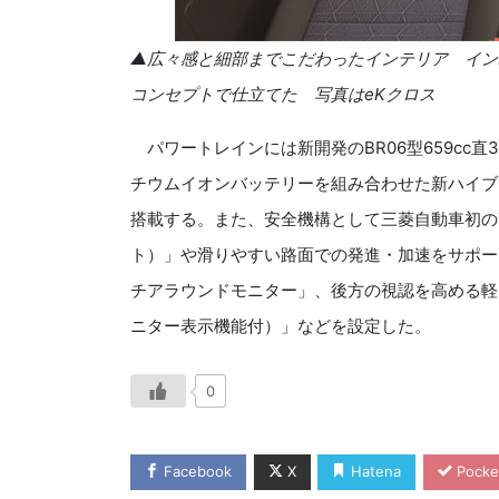
▲広々感と細部までこだわったインテリア イン
コンセプトで仕立てた 写真は
eK
クロス
パワートレインには新開発の
BR06
型
659cc
直
チウムイオンバッテリーを組み合わせた新ハイブ
搭載する。また、安全機構として三菱自動車初の
ト）」や滑りやすい路面での発進・加速をサポー
チアラウンドモニター」、後方の視認を高める軽
ニター表示機能付）」などを設定した。
0
Facebook
X
Hatena
Pocke