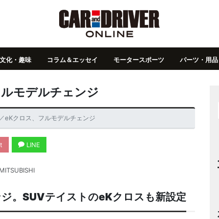
文化・趣味
コラム＆エッセイ
モータースポーツ
パーツ・用品
フルモデルチェンジ
ン／eKクロス、フルモデルチェンジ
t
LINE
MITSUBISHI
ンジ。
SUV
テイストの
eK
クロスも新設定