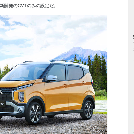
新開発の
CVT
のみの設定だ。