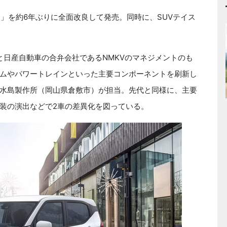
ン」を約
6
年ぶりに全面改良して発売。同時に、
SUV
テイス
と日産自動車の合弁会社である
NMKV
のマネジメントのも
ムやパワートレインといった主要コンポーネントを刷新し
水島製作所（岡山県倉敷市）が担当。先代と同様に、主要
装の演出などで
2
車の差異化を図っている。