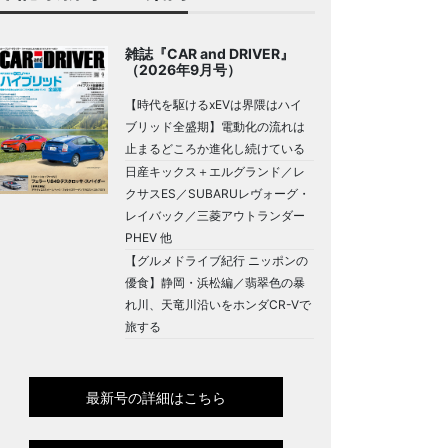
雑誌『CAR and DRIVER』
（2026年9月号）
【時代を駆けるxEVは界隈はハイ
ブリッド全盛期】電動化の流れは
止まるどころか進化し続けている
日産キックス＋エルグランド／レ
クサスES／SUBARUレヴォーグ・
レイバック／三菱アウトランダー
PHEV 他
【グルメドライブ紀行 ニッポンの
優食】静岡・浜松編／翡翠色の暴
れ川、天竜川沿いをホンダCR-Vで
旅する
最新号の詳細はこちら