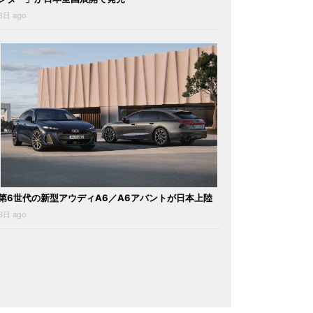
3日 ago
第6世代の新型アウディA6／A6アバントが日本上陸
3日 ago