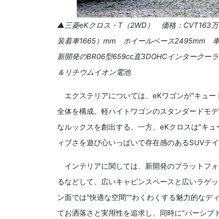
▲三菱
eK
クロス・
T
（
2WD
） 価格：
CVT163
万
装着車
1665
）
mm
ホイールベース
2495mm
車
新開発の
BR06
型
659cc
直
3DOHC
インタークーラ
＆リチウムイオン電池
エクステリアについては、
eK
ワゴンが
"
キュー
全体を構成。軽ハイトワゴンのスタンダードモデ
なルックスを創出する。一方、
eK
クロスは
"
キュ
ィブさを遊び心いっぱいで存在感のある
SUV
テイ
インテリアに関しては、新開発のプラットフォ
るなどして、広いキャビンスペースと広いラゲッ
ン面では
"
快適な空間
""
わくわくする魅力的なデ
てお洒落さと実用性を追求し、同時に
"
パーシブ