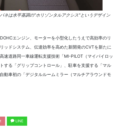
パネは水平基調の"ホリゾンタルアクシス"というデザイン
3DOHC
エンジン、モーターを小型化したうえで高効率のリ
リッドシステム、伝達効率を高めた新開発の
CVT
を新たに
高速道路同一車線運転支援技術「
MI-PILOT
（マイパイロッ
トする「グリップコントロール」、駐車を支援する「マル
自動車初の「デジタルルームミラー（マルチアラウンドモ
t
LINE