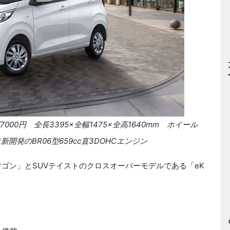
7000
円 全長
3395×
全幅
1475×
全高
1640mm
ホイール
新開発の
BR06
型
659cc
直
3DOHC
エンジン
ワゴン」と
SUV
テイストのクロスオーバーモデルである「
eK