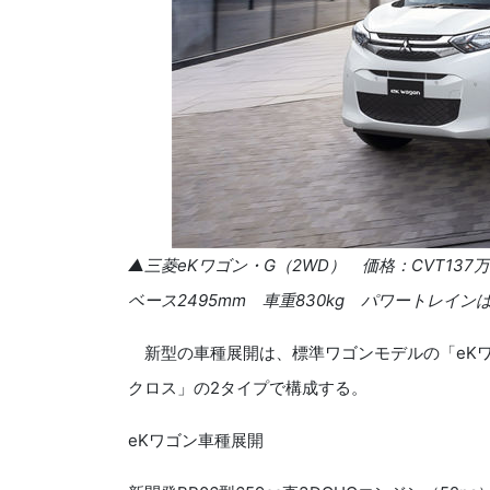
▲三菱
eK
ワゴン・
G
（
2WD
） 価格：
CVT137
万
ベース
2495mm
車重
830kg
パワートレインは
新型の車種展開は、標準ワゴンモデルの「
eK
クロス」の
2
タイプで構成する。
eK
ワゴン車種展開