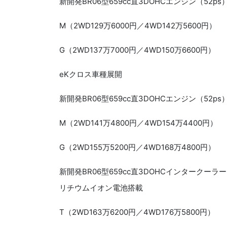
新開発
BR06
型
659cc
直
3DOHC
エンジン（
52ps
M
（
2WD129
万
6000
円／
4WD142
万
5600
円）
G
（
2WD137
万
7000
円／
4WD150
万
6600
円）
eK
クロス車種展開
新開発
BR06
型
659cc
直
3DOHC
エンジン（
52ps
M
（
2WD141
万
4800
円／
4WD154
万
4400
円）
G
（
2WD155
万
5200
円／
4WD168
万
4800
円）
新開発
BR06
型
659cc
直
3DOHC
インタークーラー
リチウムイオン電池搭載
T
（
2WD163
万
6200
円／
4WD176
万
5800
円）