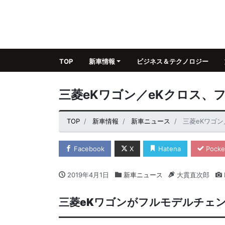
TOP
新車情報
ビジネス＆テクノロジー
三菱eKワゴン／eKクロス、
TOP
新車情報
新車ニュース
三菱eKワゴ
Facebook
X
Hatena
Pocke
2019年4月1日
新車ニュース
大貫直次郎
三菱
eK
ワゴンがフルモデルチェ