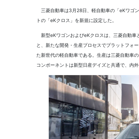
三菱自動車は
3
月
28
日、軽自動車の「
eK
ワゴ
トの「
eK
クロス」を新規に設定した。
新型
eK
ワゴンおよび
eK
クロスは、三菱自動車
と、新たな開発・生産プロセスでプラットフォー
た新世代の軽自動車である。生産は三菱自動車の
コンポーネントは新型日産デイズと共通で、内外