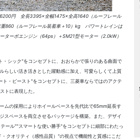
6200
円 全長
3395×
全幅
1475×
全高
1640
（ルーフレール
重
860
（ルーフレール装着車＋
10
）
kg
パワートレインは
ーターボエンジン（
64ps
）＋
SM21
型モーター（
2.0kW
）
ト・シック
"
をコンセプトに、おおらかで張りのある曲面で
ルらしい活き活きとした躍動感に加え、可愛らしくて上質
ート・ビースト
"
をコンセプトに、三菱車ならではのアクテ
ストに表現した。
ームの採用によりホイールベースを先代比で
65mm
延長す
ジスペースを両立させるパッケージを構築。また、デザイ
ィテール
""
スマートな使い勝手
"
をコンセプトに細部にわたっ
ド・クオリティ（感性品質）
"
の視点で機能性と質感にこだ