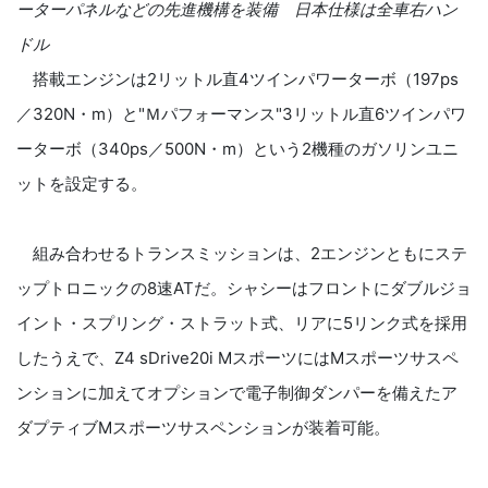
ーターパネルなどの先進機構を装備 日本仕様は全車右ハン
ドル
搭載エンジンは2リットル直4ツインパワーターボ（197ps
／320N・m）と"Ｍパフォーマンス"3リットル直6ツインパワ
ーターボ（340ps／500N・m）という2機種のガソリンユニ
ットを設定する。
組み合わせるトランスミッションは、2エンジンともにステ
ップトロニックの8速ATだ。シャシーはフロントにダブルジョ
イント・スプリング・ストラット式、リアに5リンク式を採用
したうえで、Z4 sDrive20i MスポーツにはMスポーツサスペ
ンションに加えてオプションで電子制御ダンパーを備えたア
ダプティブMスポーツサスペンションが装着可能。