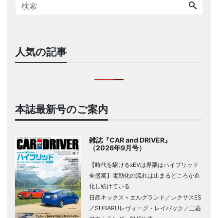
人気の記事
本誌最新号のご案内
雑誌『CAR and DRIVER』
（2026年9月号）
【時代を駆けるxEVは界隈はハイブリッド
全盛期】電動化の流れは止まるどころか進
化し続けている
日産キックス＋エルグランド／レクサスES
／SUBARUレヴォーグ・レイバック／三菱