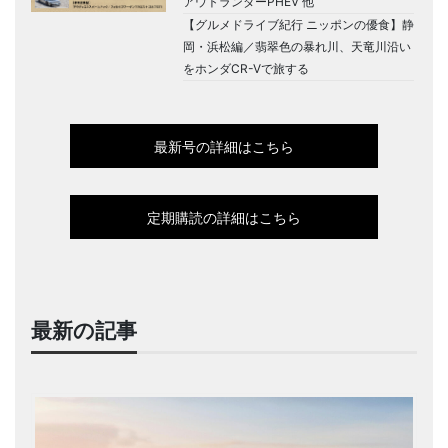
アウトランダーPHEV 他
【グルメドライブ紀行 ニッポンの優食】静
岡・浜松編／翡翠色の暴れ川、天竜川沿い
をホンダCR-Vで旅する
最新号の詳細はこちら
定期購読の詳細はこちら
最新の記事