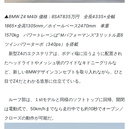
▲BMW Z4 M40i 価格：8SAT835万円 全長4335×全幅
1865×全高1305mm／ホイールベース2470mm 車重
1570kg パワートレーンは"Ｍパフォーマンス"3リットル直6
ツインパワーターボ（340ps）を搭載
新型Z4のエクステリアは、ボディ端に沿うように配置され
たヘッドライトやメッシュ状のワイドなキドニーグリルな
ど、新しいBMWデザインコンセプトを取り入れながら、ひと
目でZ4だとわかる造形に仕立てている。
ルーフ部は、１stモデルと同様のソフトトップに回帰。開閉
は電動式で、50km/hまでなら走行中でも約10秒でオープン／
クローズの動作が可能だ。