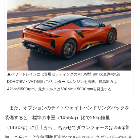
▲パワートレインには専用セッティングのM139型1991cc直列4気筒
DOHC16V・VVT直噴ガソリンターボエンジンを搭載。最高出力は
421ps/6500rpm、最大トルクは500Nm／5000rpmを発生する
また、オプションのライトウェイトハンドリングパックを
装備すると、標準の車重（1455kg）比で25kg軽量
（1430kg）に仕上がり、合わせてダウンフォースは25kg増
加。さらに、2方向調整可能なマルチマチックダンパーやチタ