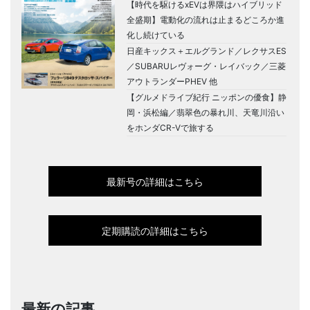
【時代を駆けるxEVは界隈はハイブリッド
全盛期】電動化の流れは止まるどころか進
化し続けている
日産キックス＋エルグランド／レクサスES
／SUBARUレヴォーグ・レイバック／三菱
アウトランダーPHEV 他
【グルメドライブ紀行 ニッポンの優食】静
岡・浜松編／翡翠色の暴れ川、天竜川沿い
をホンダCR-Vで旅する
最新号の詳細はこちら
定期購読の詳細はこちら
最新の記事