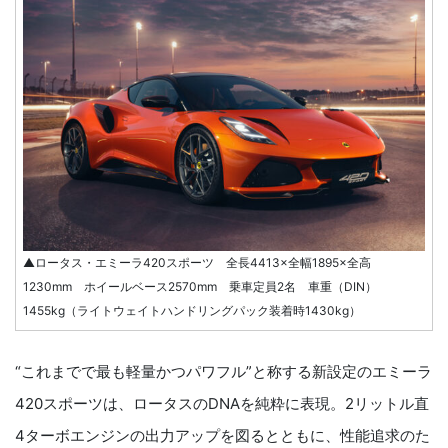
▲ロータス・エミーラ420スポーツ 全長4413×全幅1895×全高
1230mm ホイールベース2570mm 乗車定員2名 車重（DIN）
1455kg（ライトウェイトハンドリングパック装着時1430kg）
“これまでで最も軽量かつパワフル”と称する新設定のエミーラ
420スポーツは、ロータスのDNAを純粋に表現。2リットル直
4ターボエンジンの出力アップを図るとともに、性能追求のた