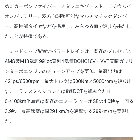
めにカーボンファイバー、チタンエキゾースト、リチウムイ
オンバッテリー、双方向調整可能なマルチマチックダンパ
ー、高性能タイヤなどを採用し、あらゆる面で進歩を果たし
たことが特徴である。
ミッドシップ配置のパワートレインは、既存のメルセデス
AMG製M139型1991cc直列4気筒DOHC16V・VVT直噴ガソリ
ンターボエンジンのチューンアップを実施。最高出力は
421ps/6500rpm、最大トルクは500Nm／5000rpmを絞り出
す。トランスミッションには8速DCTを組み合わせ、
0→100km/h加速は既存のエミーラ ターボSEの4.0秒を上回る
3.9秒、最高速度は同291 km/hを凌駕する299km/hを実現し
た。