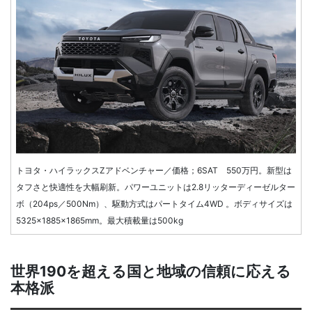
トヨタ・ハイラックスZアドベンチャー／価格；6SAT 550万円。新型は
タフさと快適性を大幅刷新。パワーユニットは2.8リッターディーゼルター
ボ（204ps／500Nm）、駆動方式はパートタイム4WD 。ボディサイズは
5325×1885×1865mm。最大積載量は500kg
世界190を超える国と地域の信頼に応える
本格派