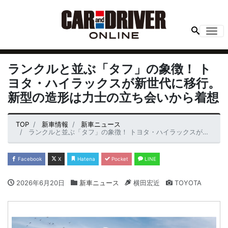
Me
ランクルと並ぶ「タフ」の象徴！ ト
ヨタ・ハイラックスが新世代に移行。
新型の造形は力士の立ち会いから着想
TOP
新車情報
新車ニュース
ランクルと並ぶ「タフ」の象徴！ トヨタ・ハイラックスが新世代に移行。新型の造形は力士の立ち会いから着想
Facebook
X
Hatena
Pocket
LINE
2026年6月20日
新車ニュース
横田宏近
TOYOTA