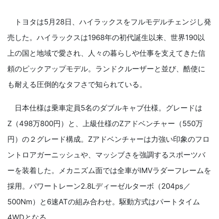
トヨタは5月28日、ハイラックスをフルモデルチェンジし発
売した。ハイラックスは1968年の初代誕生以来、世界190以
上の国と地域で愛され、人々の暮らしや仕事を支えてきた信
頼のピックアップモデル。ランドクルーザーと並び、酷使に
も耐える圧倒的なタフさで知られている。
日本仕様は乗車定員5名のダブルキャブ仕様。グレードは
Z（498万800円）と、上級仕様のZアドベンチャー（550万
円）の２グレード構成。Zアドベンチャーは力強い印象のフロ
ントロアガーニッシュや、マッシブさを強調するスポーツバ
ーを装着した。メカニズム面では全車がIMVラダーフレームを
採用。パワートレーン2.8Lディーゼルターボ（204ps／
500Nm）と6速ATの組み合わせ。駆動方式はパートタイム
4WDとなる。