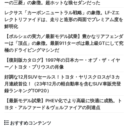
ーの三菱」の象徴。超ホットな狼セダンだった
レクサス「カーボンニュートラル戦略」の象徴。LF-Zエ
レクトリファイドは、走りと造形の両面でプレミアム度を
鮮明化
【ポルシェの実力／最新モデル試乗】豊かなリアフェンダ
ーは「頂点」の象徴。最新911ターボは最上級GTにして究
極のドライビングマシンだ
【復刻版カタログ】1997年の日本カー・オブ・ザ・イヤ
ー／トヨタ・プリウスの肖像
好調な12月SUVセールス！トヨタ・ヤリスクロスが３カ
月連続首位！（23年12月の軽自動車を含むSUV車販売登
録ランキングTOP20）
【最新モデル試乗】PHEV化でより高級に快適に成熟。ト
ヨタ・アルファード＆ヴェルファイアの到達点
おすすめコンテンツ