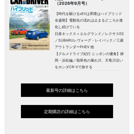
（2026年9月号）
【時代を駆けるxEVは界隈はハイブリッド
全盛期】電動化の流れは止まるどころか進
化し続けている
日産キックス＋エルグランド／レクサスES
／SUBARUレヴォーグ・レイバック／三菱
アウトランダーPHEV 他
【グルメドライブ紀行 ニッポンの優食】静
岡・浜松編／翡翠色の暴れ川、天竜川沿い
をホンダCR-Vで旅する
最新号の詳細はこちら
定期購読の詳細はこちら