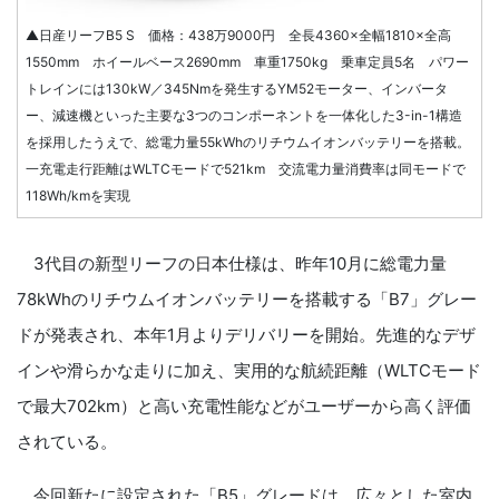
▲日産リーフB5 S 価格：438万9000円 全長4360×全幅1810×全高
1550mm ホイールベース2690mm 車重1750kg 乗車定員5名 パワー
トレインには130kW／345Nmを発生するYM52モーター、インバータ
ー、減速機といった主要な3つのコンポーネントを一体化した3-in-1構造
を採用したうえで、総電力量55kWhのリチウムイオンバッテリーを搭載。
一充電走行距離はWLTCモードで521km 交流電力量消費率は同モードで
118Wh/kmを実現
3代目の新型リーフの日本仕様は、昨年10月に総電力量
78kWhのリチウムイオンバッテリーを搭載する「B7」グレー
ドが発表され、本年1月よりデリバリーを開始。先進的なデザ
インや滑らかな走りに加え、実用的な航続距離（WLTCモード
で最大702km）と高い充電性能などがユーザーから高く評価
されている。
今回新たに設定された「B5」グレードは、広々とした室内