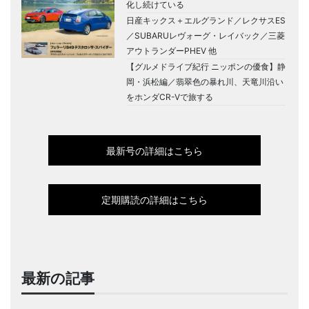
化し続けている
日産キックス＋エルグランド／レクサスES
／SUBARUレヴォーグ・レイバック／三菱
アウトランダーPHEV 他
【グルメドライブ紀行 ニッポンの優食】静
岡・浜松編／翡翠色の暴れ川、天竜川沿い
をホンダCR-Vで旅する
最新号の詳細はこちら
定期購読の詳細はこちら
最新の記事