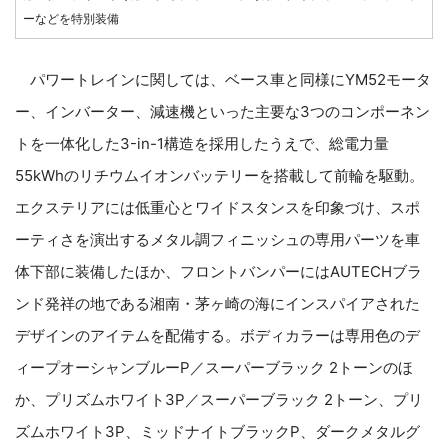
ーなどを特別装備
パワートレインに関しては、ベース車と同様にYM52モータ
ー、インバーター、減速機といった主要な3つのコンポーネン
トを一体化した3-in-1構造を採用したうえで、総電力量
55kWhのリチウムイオンバッテリーを搭載して前輪を駆動。
エクステリアには低重心とワイドスタンスを印象づけ、スポ
ーティさを演出するメタル調フィニッシュの専用パーツを車
体下部に装備したほか、フロントバンパーにはAUTECHブラ
ンド発祥の地である湘南・茅ヶ崎の海にインスパイアされた
デザインのアイテムを配備する。ボディカラーは専用色のデ
ィープオーシャンブルーP／スーパーブラック 2トーンのほ
か、プリズムホワイト3P／スーパーブラック 2トーン、プリ
ズムホワイト3P、ミッドナイトブラックP、ダークメタルグ