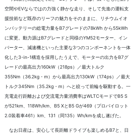
空間やEVならではの力強く静かな走り、そして先進の運転支
援技術など既存のリーフの魅力をそのままに、リチウムイオ
ンバッテリーの総電力量をB7グレードの78kWh から55kWh
に変更。動力源はB7グレードと同様のYM52モーター、イン
バーター、減速機といった主要な3つのコンポーネントを一体
化した3-in-1構造を採用したうえで、モーターの出力をB7グ
レードの最高出力160kW（218ps）／最大トルク
355Nm（36.2kg・m）から最高出力130kW（174ps）／最大
トルク345Nm（35.2kg・m）へと絞って前輪を駆動する。一
充電走行距離および交流電力量消費率はWLTCモードでB5 S
が521km、118Wh/km、B5 XとB5 Gが469（プロパイロット
2.0装着車461）km、131（同135）Wh/kmを成し遂げた。
なお日産は、安心して長距離ドライブも楽しめるB7と、日