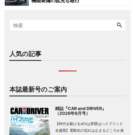
機能装備の拡充も敢行
人気の記事
本誌最新号のご案内
雑誌『CAR and DRIVER』
（2026年9月号）
【時代を駆けるxEVは界隈はハイブリッド
全盛期】電動化の流れは止まるどころか進