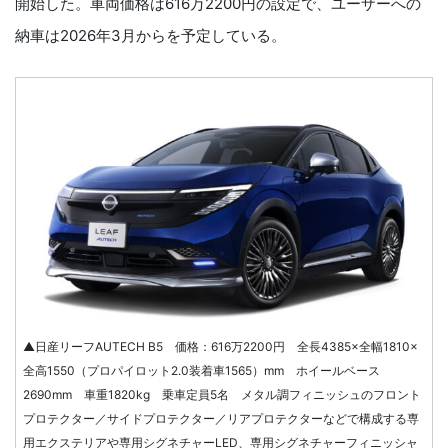
開始した。車両価格は616万2200円の設定で、ユーザーへの
納車は2026年3月からを予定している。
▲日産リーフAUTECH B5 価格：616万2200円 全長4385×全幅1810×
全高1550（プロパイロット2.0装着車1565）mm ホイールベース
2690mm 車重1820kg 乗車定員5名 メタル調フィニッシュのフロント
プロテクター／サイドプロテクター／リアプロテクターなどで構成する専
用エクステリアや専用シグネチャーLED、専用シグネチャーフィニッシャ