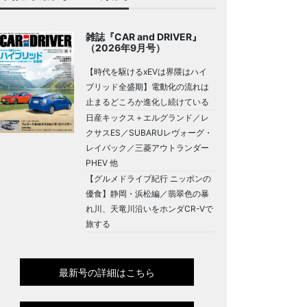
雑誌『CAR and DRIVER』
（2026年9月号）
【時代を駆けるxEVは界隈はハイ
ブリッド全盛期】電動化の流れは
止まるどころか進化し続けている
日産キックス＋エルグランド／レ
クサスES／SUBARUレヴォーグ・
レイバック／三菱アウトランダー
PHEV 他
【グルメドライブ紀行 ニッポンの
優食】静岡・浜松編／翡翠色の暴
れ川、天竜川沿いをホンダCR-Vで
旅する
最新号の詳細はこちら