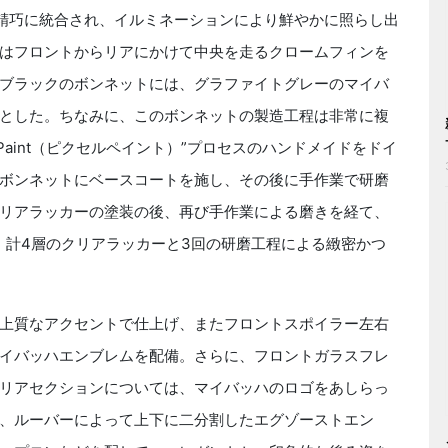
グと精巧に統合され、イルミネーションにより鮮やかに照らし出
はフロントからリアにかけて中央を走るクロームフィンを
ブラックのボンネットには、グラファイトグレーのマイバ
とした。ちなみに、このボンネットの製造工程は非常に複
Paint（ピクセルペイント）”プロセスのハンドメイドをドイ
ボンネットにベースコートを施し、その後に手作業で研磨
リアラッカーの塗装の後、再び手作業による磨きを経て、
、計4層のクリアラッカーと3回の研磨工程による緻密かつ
上質なアクセントで仕上げ、またフロントスポイラー左右
イバッハエンブレムを配備。さらに、フロントガラスフレ
リアセクションについては、マイバッハのロゴをあしらっ
、ルーバーによって上下に二分割したエグゾーストエン