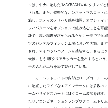
ルは、中央に配した“MAYBACH”のレタリン
される。また、特徴的なボンネットマスコットに
施し、ボディのメリハリ感を強調。オブシディア
ッハパターンをオプションで組み込むことを可能
雑で、高い精度が求められるために一部で“Pixel
ツのジンデルフィンゲン工場において実施。まず
され、マイバッハパターンを塗装する。さらにク
最後にもう1度クリアラッカーを塗布するという
手の込んだ工程を経て製作している。
一方、ヘッドライトの内部はローズゴールドの
に配置したワイドなエアインテークには多数のマ
ームやサイドスカートにはクローム装飾を施す。
たリアコンビネーションランプやクロームトリム