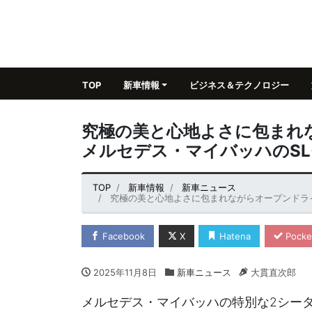
TOP
新車情報
ビジネス＆テクノロジー
究極の美と心地よさに包まれ
メルセデス・マイバッハのS
TOP
新車情報
新車ニュース
究極の美と心地よさに包まれながらオープンドラ
Facebook
X
Hatena
Pocke
2025年11月8日
新車ニュース
大貫直次郎
メルセデス・マイバッハの特別な2シー