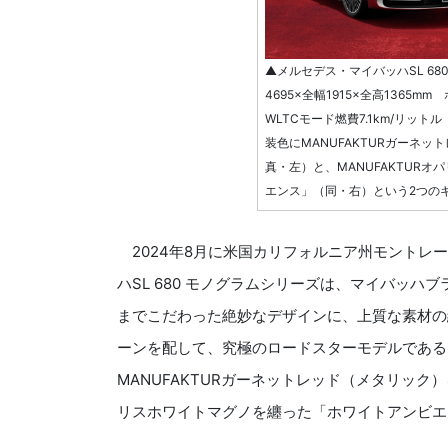
▲メルセデス・マイバッハSL 68
4695×全幅1915×全高1365m
WLTCモード燃費7.1km/リッ
装色にMANUFAKTURガーネ
真・左）と、MANUFAKTUR
エンス」（同・右）という2つの
2024年8月に米国カリフォルニア州モントレ
ハSL 680 モノグラムシリーズは、マイバッ
までこだわった絶妙なデザインに、上質な素材の
ーンを配して、究極のロードスターモデルである
MANUFAKTURガーネットレッド（メタリック
リスホワイトマグノを纏った「ホワイトアンビエ