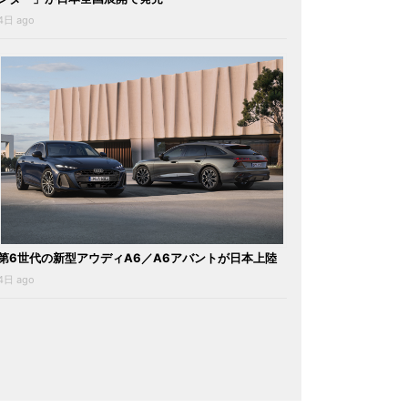
4日 ago
第6世代の新型アウディA6／A6アバントが日本上陸
4日 ago