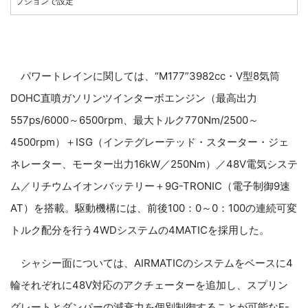
プションで設定
パワートレインに関しては、“M177”3982cc・V型8気筒
DOHC直噴ガソリンツインターボエンジン（最高出力
557ps/6000～6500rpm、最大トルク770Nm/2500～
4500rpm）＋ISG（インテグレーテッド・スターター・ジェ
ネレーター、モーター出力16kW／250Nm）／48V電気システ
ム／リチウムイオンバッテリー＋9G-TRONIC（電子制御9速
AT）を搭載。駆動機構には、前後100：0～0：100の連続可変
トルク配分を行う4WDシステムの4MATICを採用した。
シャシー面については、AIRMATICのシステムをベースに4
輪それぞれに48V対応のアクチェーターを追加し、スプリン
グレートとダンパーの減衰力を個別制御することが可能なE-