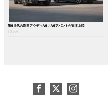
第6世代の新型アウディA6／A6アバントが日本上陸
3日 ago