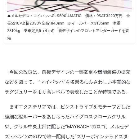
▲メルセデス・マイバッハGLS600 4MATIC 価格：9SAT3220万円 全
長5210×全幅2030×全高1840mm ホイールベース3135mm 車重
2810kg 乗車定員5（4）名 新デザインのフロントアンダーガードを装
備
今回の改良は、前後デザインの一部変更や機能装備の拡充
などを図って、 “マイバッハ”を名乗るにふさわしい本質的な
ラグジュリーをより高レベルで表現したことが特徴である。
まずエクステリアでは、ピンストライプをモチーフとした
繊細な縦ルーバーをあしらったハイグロスクロームグリル
や、グリル中央上部に配した“MAYBACH”のロゴ、メルセデ
ス・ベンツのSUVで唯一配備した“スリーポインテッドスタ