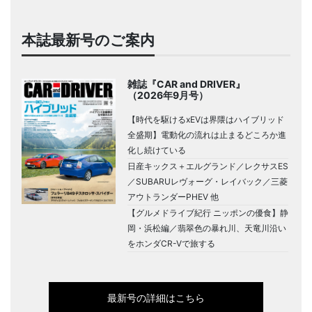
本誌最新号のご案内
雑誌『CAR and DRIVER』
（2026年9月号）
【時代を駆けるxEVは界隈はハイブリッド
全盛期】電動化の流れは止まるどころか進
化し続けている
日産キックス＋エルグランド／レクサスES
／SUBARUレヴォーグ・レイバック／三菱
アウトランダーPHEV 他
【グルメドライブ紀行 ニッポンの優食】静
岡・浜松編／翡翠色の暴れ川、天竜川沿い
をホンダCR-Vで旅する
最新号の詳細はこちら