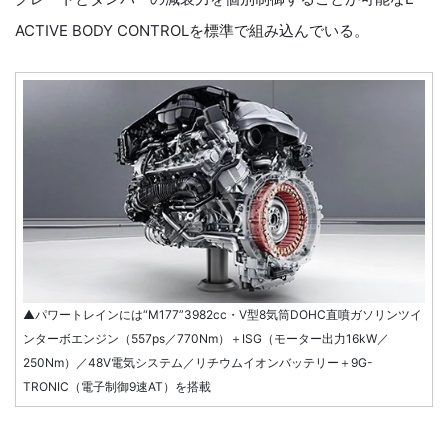
ACTIVE BODY CONTROLを標準で組み込んでいる。
▲パワートレインには“M177”3982cc・V型8気筒DOHC直噴ガソリンツイ
ンターボエンジン（557ps／770Nm）＋ISG（モーター出力16kW／
250Nm）／48V電気システム／リチウムイオンバッテリー＋9G-
TRONIC（電子制御9速AT）を搭載