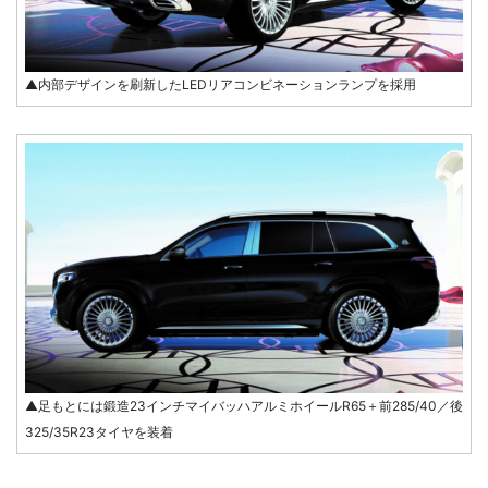
▲内部デザインを刷新したLEDリアコンビネーションランプを採用
▲足もとには鍛造23インチマイバッハアルミホイールR65＋前285/40／後
325/35R23タイヤを装着