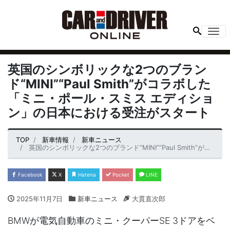
Me
英国のシンボリックな2つのブラン
ド“MINI”“Paul Smith”がコラボした
「ミニ・ポール・スミス エディショ
ン」の日本における受注がスタート
TOP
新車情報
新車ニュース
英国のシンボリックな2つのブランド“MINI”“Paul Smith”がコラボした「ミニ・ポール・スミス エディション」の日本における受注がスタート
Facebook
X
Hatena
Pocket
LINE
2025年11月7日
新車ニュース
大貫直次郎
BMWが電気自動車のミニ・クーパーSE 3ドアをベ