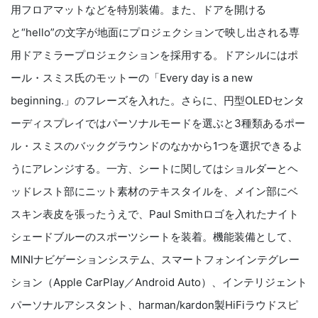
用フロアマットなどを特別装備。また、ドアを開ける
と“hello”の文字が地面にプロジェクションで映し出される専
用ドアミラープロジェクションを採用する。ドアシルにはポ
ール・スミス氏のモットーの「Every day is a new
beginning.」のフレーズを入れた。さらに、円型OLEDセンタ
ーディスプレイではパーソナルモードを選ぶと3種類あるポー
ル・スミスのバックグラウンドのなかから1つを選択できるよ
うにアレンジする。一方、シートに関してはショルダーとヘ
ッドレスト部にニット素材のテキスタイルを、メイン部にベ
スキン表皮を張ったうえで、Paul Smithロゴを入れたナイト
シェードブルーのスポーツシートを装着。機能装備として、
MINIナビゲーションシステム、スマートフォンインテグレー
ション（Apple CarPlay／Android Auto）、インテリジェント
パーソナルアシスタント、harman/kardon製HiFiラウドスピ