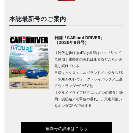
本誌最新号のご案内
雑誌『CAR and DRIVER』
（2026年9月号）
【時代を駆けるxEVは界隈はハイブリッド
全盛期】電動化の流れは止まるどころか進
化し続けている
日産キックス＋エルグランド／レクサスES
／SUBARUレヴォーグ・レイバック／三菱
アウトランダーPHEV 他
【グルメドライブ紀行 ニッポンの優食】静
岡・浜松編／翡翠色の暴れ川、天竜川沿い
をホンダCR-Vで旅する
最新号の詳細はこちら