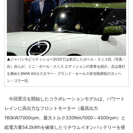
▲ジャパンモビリティショー2025では来日したポール・スミス氏（写真・
右）自らが、ミニ・ポール・スミス エディションの実車を紹介。左は進行
を務めたBMW AGカスタマー・ブランド・セールス担当取締役のヨッヘ
ン・ゴラー氏
今回受注を開始したコラボレーションモデルは、パワート
レインに高出力なフロントモーター（最高出力
160kW/7000rpm、最大トルク330Nm/1000～4500rpm）と
総電力量54.2kWhを確保したリチウムイオンバッテリーを搭