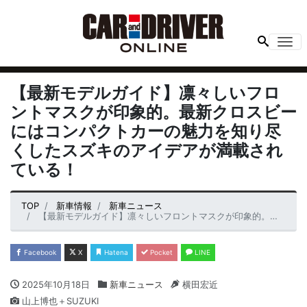
Me
【最新モデルガイド】凛々しいフロ
ントマスクが印象的。最新クロスビー
にはコンパクトカーの魅力を知り尽
くしたスズキのアイデアが満載され
ている！
TOP
新車情報
新車ニュース
【最新モデルガイド】凛々しいフロントマスクが印象的。最新クロスビーにはコンパクトカーの魅力を知り尽くしたスズキのアイデアが満載されている！
Facebook
X
Hatena
Pocket
LINE
2025年10月18日
新車ニュース
横田宏近
山上博也＋SUZUKI