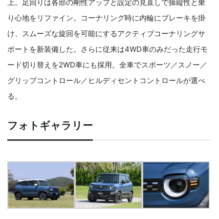
上。足回りは各部の剛性アップと設定の見直しで操縦性と乗
り心地をリファイン。コーナリング時に内輪にブレーキを掛
け、スムーズな旋回を可能にするアクティブコーナリングサ
ポートを新装備した。さらに従来は4WD車のみだった走行モ
ード切り替えを2WD車にも採用。全車でスポーツ／スノー／
グリップコントロール／ヒルディセントコントロールが選べ
る。
フォトギャラリー