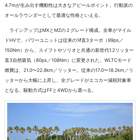
4.7mが生み出す機動性は大きなアピールポイント。行動派の
オールラウンダーとして最適な性格といえる。
ラインアップはMXとMZの２グレード構成。全車がマイル
ドHVで、パワーユニットは従来の1ℓ直3ターボ（99ps／
150Nm）から、スイフトやソリオと共通の新世代1.2リッター
直3自然吸気（80ps／108Nm）に変更された。WLTCモード
燃費は、21.0〜22.8km／リッター。従来の17.0〜18.2km／リ
ッターから大幅に上昇し、全グレードがエコカー減税対象車
となる。駆動方式はFFと4WDから選べる。