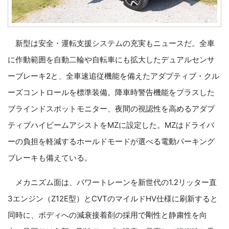
新型は安全・運転支援システムの充実もニュースだ。全車
に作動範囲を自動二輪や自転車にも拡大したデュアルセンサ
ーブレーキ2と、全車速追従機能を備えたアダプティブ・クル
ーズコントロールを標準装備。降車時警告機能をプラスした
ブラインドスポットモニター、夜間の視認性を高めるアダプ
ティブハイビームアシストをMZに設定した。MZはドライバ
ーの負担を軽減するホールドモードが選べる電動パーキング
ブレーキも備えている。
メカニズム面は、パワートレーンを新世代の1.2リッター直
3エンジン（Z12E型）とCVTのマイルドHV仕様に刷新すると
同時に、ボディへの減衰接着剤の採用で剛性と静粛性を向