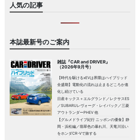
人気の記事
本誌最新号のご案内
雑誌『CAR and DRIVER』
（2026年9月号）
【時代を駆けるxEVは界隈はハイブリッド
全盛期】電動化の流れは止まるどころか進
化し続けている
日産キックス＋エルグランド／レクサスES
／SUBARUレヴォーグ・レイバック／三菱
アウトランダーPHEV 他
【グルメドライブ紀行 ニッポンの優食】静
岡・浜松編／翡翠色の暴れ川、天竜川沿い
をホンダCR-Vで旅する