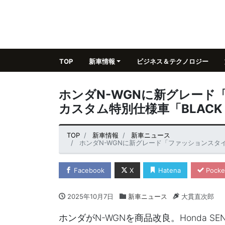
TOP
新車情報
ビジネス＆テクノロジー
ホンダN-WGNに新グレード
カスタム特別仕様車「BLACK 
TOP
新車情報
新車ニュース
ホンダN-WGNに新グレード「ファッションスタイル
Facebook
X
Hatena
Pocke
2025年10月7日
新車ニュース
大貫直次郎
ホンダがN-WGNを商品改良。Honda S