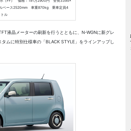
（FF） 価格：191万2900円 全長3395×
ールベース2520mm 車重870kg 乗車定員4
ットル
やTFT液晶メーターの刷新を行うとともに、N-WGNに新グレ
タムに特別仕様車の「BLACK STYLE」をラインアップし