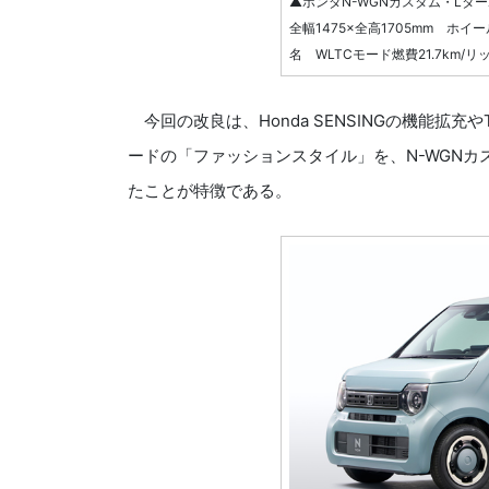
▲ホンダN-WGNカスタム・Lターボ
全幅1475×全高1705mm ホイ
名 WLTCモード燃費21.7km/リ
今回の改良は、Honda SENSINGの機能拡充
ードの「ファッションスタイル」を、N-WGNカス
たことが特徴である。