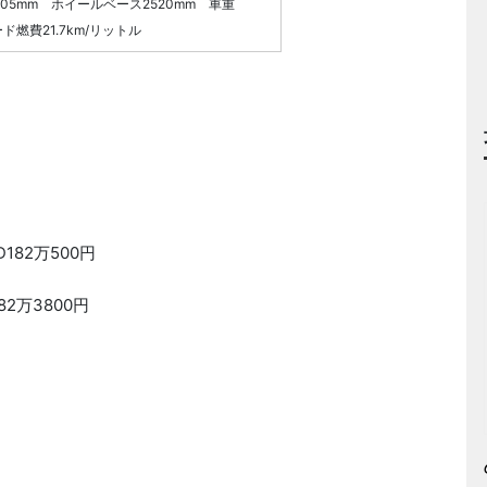
1705mm ホイールベース2520mm 車重
ド燃費21.7km/リットル
182万500円
82万3800円