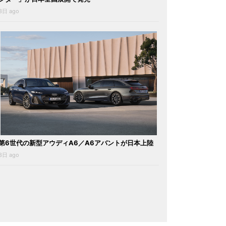
3日 ago
第6世代の新型アウディA6／A6アバントが日本上陸
3日 ago