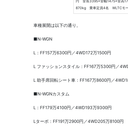
円 全長3395×全幅1475×全高
870kg 乗車定員4名 WLTCモー
車種展開は以下の通り。
■N-WGN
L：FF157万6300円／4WD172万1500円
L ファッションスタイル：FF167万5300円／4WD
L 助手席回転シート車：FF167万8600円／4WD1
■N-WGNカスタム
L：FF179万4100円／4WD193万9300円
Lターボ：FF191万2900円／4WD205万8100円