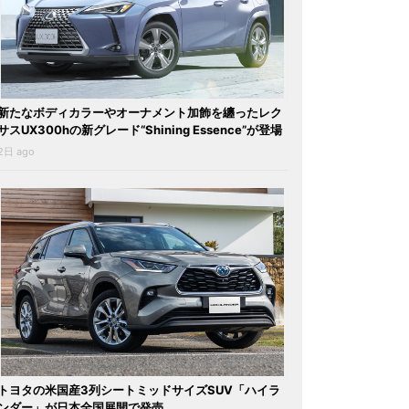
新たなボディカラーやオーナメント加飾を纏ったレク
サスUX300hの新グレード“Shining Essence”が登場
2日 ago
トヨタの米国産3列シートミッドサイズSUV「ハイラ
ンダー」が日本全国展開で発売