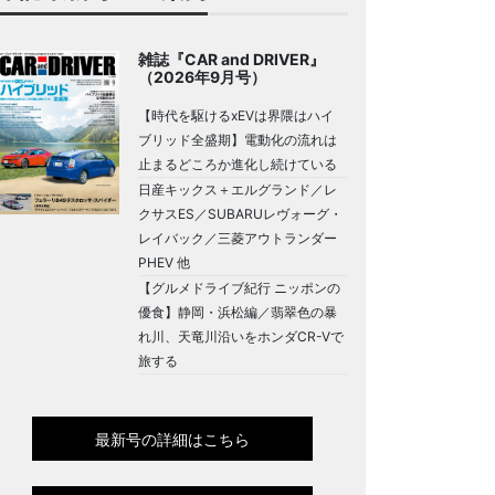
雑誌『CAR and DRIVER』
（2026年9月号）
【時代を駆けるxEVは界隈はハイ
ブリッド全盛期】電動化の流れは
止まるどころか進化し続けている
日産キックス＋エルグランド／レ
クサスES／SUBARUレヴォーグ・
レイバック／三菱アウトランダー
PHEV 他
【グルメドライブ紀行 ニッポンの
優食】静岡・浜松編／翡翠色の暴
れ川、天竜川沿いをホンダCR-Vで
旅する
最新号の詳細はこちら