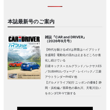
本誌最新号のご案内
雑誌『CAR and DRIVER』
（2026年9月号）
【時代を駆けるxEVは界隈はハイブリッド
全盛期】電動化の流れは止まるどころか進
化し続けている
日産キックス＋エルグランド／レクサスES
／SUBARUレヴォーグ・レイバック／三菱
アウトランダーPHEV 他
【グルメドライブ紀行 ニッポンの優食】静
岡・浜松編／翡翠色の暴れ川、天竜川沿い
をホンダCR-Vで旅する