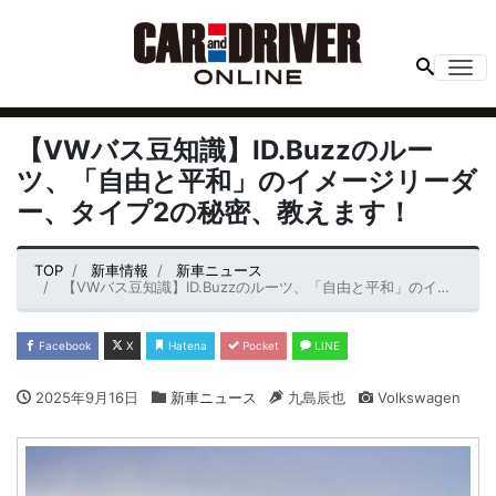
Me
【VWバス豆知識】ID.Buzzのルー
ツ、「自由と平和」のイメージリーダ
ー、タイプ2の秘密、教えます！
TOP
新車情報
新車ニュース
【VWバス豆知識】ID.Buzzのルーツ、「自由と平和」のイメージリーダー、タイプ2の秘密、教えます！
Facebook
X
Hatena
Pocket
LINE
2025年9月16日
新車ニュース
九島辰也
Volkswagen