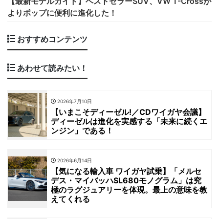
【最新モデルガイド】ベストセラーSUV、VW T-Crossが
よりポップに便利に進化した！
おすすめコンテンツ
あわせて読みたい！
2026年7月10日
【いまこそディーゼル!／CDワイガヤ会議】
ディーゼルは進化を実感する「未来に続くエ
ンジン」である！
2026年6月14日
【気になる輸入車 ワイガヤ試乗】「メルセ
デス・マイバッハSL680モノグラム」は究
極のラグジュアリーを体現。最上の意味を教
えてくれる