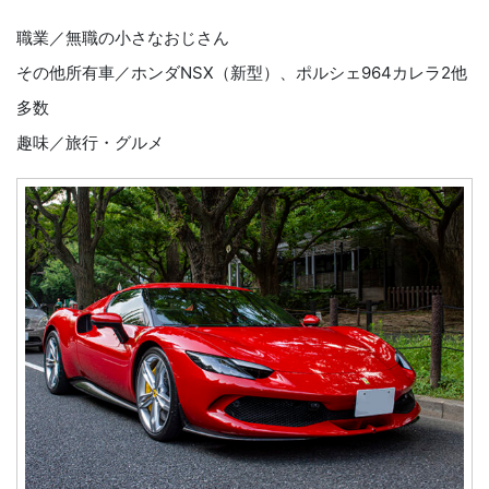
職業／無職の小さなおじさん
その他所有車／ホンダNSX（新型）、ポルシェ964カレラ2他
多数
趣味／旅行・グルメ