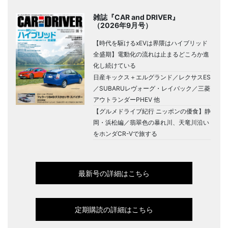
雑誌『CAR and DRIVER』
（2026年9月号）
【時代を駆けるxEVは界隈はハイブリッド
全盛期】電動化の流れは止まるどころか進
化し続けている
日産キックス＋エルグランド／レクサスES
／SUBARUレヴォーグ・レイバック／三菱
アウトランダーPHEV 他
【グルメドライブ紀行 ニッポンの優食】静
岡・浜松編／翡翠色の暴れ川、天竜川沿い
をホンダCR-Vで旅する
最新号の詳細はこちら
定期購読の詳細はこちら