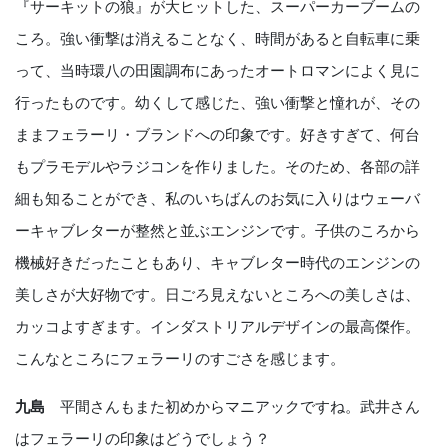
『サーキットの狼』が大ヒットした、スーパーカーブームの
ころ。強い衝撃は消えることなく、時間があると自転車に乗
って、当時環八の田園調布にあったオートロマンによく見に
行ったものです。幼くして感じた、強い衝撃と憧れが、その
ままフェラーリ・ブランドへの印象です。好きすぎて、何台
もプラモデルやラジコンを作りました。そのため、各部の詳
細も知ることができ、私のいちばんのお気に入りはウェーバ
ーキャブレターが整然と並ぶエンジンです。子供のころから
機械好きだったこともあり、キャブレター時代のエンジンの
美しさが大好物です。日ごろ見えないところへの美しさは、
カッコよすぎます。インダストリアルデザインの最高傑作。
こんなところにフェラーリのすごさを感じます。
九島
平間さんもまた初めからマニアックですね。武井さん
はフェラーリの印象はどうでしょう？